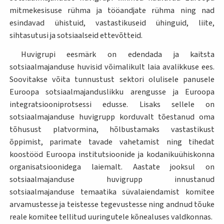
mitmekesisuse rühma ja tööandjate rühma ning nad
esindavad ühistuid, vastastikuseid ühinguid, liite,
sihtasutusi ja sotsiaalseid ettevõtteid.
Huvigrupi eesmärk on edendada ja kaitsta
sotsiaalmajanduse huvisid võimalikult laia avalikkuse ees.
Soovitakse võita tunnustust sektori olulisele panusele
Euroopa sotsiaalmajanduslikku arengusse ja Euroopa
integratsiooniprotsessi edusse. Lisaks sellele on
sotsiaalmajanduse huvigrupp korduvalt tõestanud oma
tõhusust platvormina, hõlbustamaks vastastikust
õppimist, parimate tavade vahetamist ning tihedat
koostööd Euroopa institutsioonide ja kodanikuühiskonna
organisatsioonidega laiemalt. Aastate jooksul on
sotsiaalmajanduse huvigrupp innustanud
sotsiaalmajanduse temaatika süvalaiendamist komitee
arvamustesse ja teistesse tegevustesse ning andnud tõuke
reale komitee tellitud uuringutele kõnealuses valdkonnas.