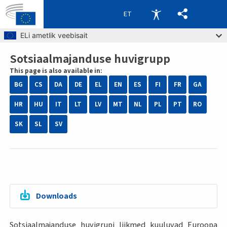
ET
Skip to main content
ELi ametlik veebisait
Sotsiaalmajanduse huvigrupp
Breadcrumb
This page is also available in:
BG
CS
DA
DE
EL
EN
ES
FI
FR
GA
HR
HU
IT
LT
LV
MT
NL
PL
PT
RO
SK
SL
SV
Downloads
Sotsiaalmajanduse huvigrupi liikmed kuuluvad Euroopa