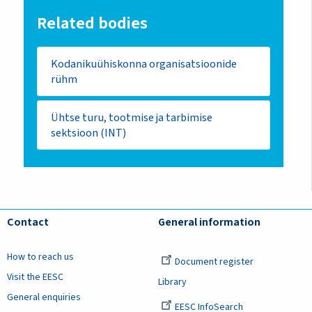
Related bodies
Kodanikuühiskonna organisatsioonide
rühm
Ühtse turu, tootmise ja tarbimise
sektsioon (INT)
Contact
General information
How to reach us
Document register
Visit the EESC
Library
General enquiries
EESC InfoSearch