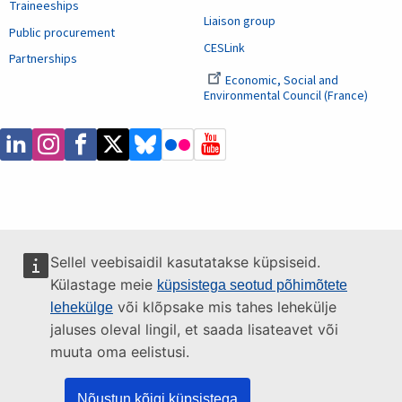
Traineeships
Liaison group
Public procurement
CESLink
Partnerships
Economic, Social and
Environmental Council (France)
Sellel veebisaidil kasutatakse küpsiseid.
Külastage meie
küpsistega seotud põhimõtete
või klõpsake mis tahes lehekülje
lehekülge
jaluses oleval lingil, et saada lisateavet või
muuta oma eelistusi.
Nõustun kõigi küpsistega