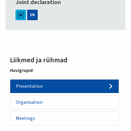
Joint declaration
EN
Sidemenu
Liikmed ja rühmad
-
Huvigrupid
category
Presentation
Organisation
Meetings