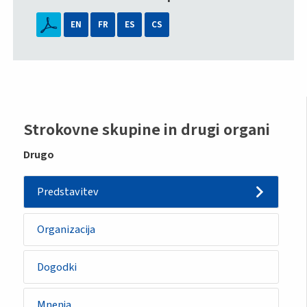
EN
FR
ES
CS
Sidemenu
Strokovne skupine in drugi organi
-
Drugo
other
Predstavitev
body
Organizacija
Dogodki
Mnenja