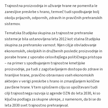
Trajnostna proizvodnja in uživanje hrane ne pomenita le
zanesljive preskrbe s hrano, temveč tudi spodbujanje bolj
okolju prijaznih, odpornih, zdravih in pravičnih prehranskih
sistemov.
Tematska študijska skupina za trajnostne prehranske
sisteme je bila ustanovljena leta 2012 kot stalna študijska
skupina za prehransko varnost. Njen cilj je obvladovanje
ekonomskih, okoljskih in družbenih posledic proizvodnje in
porabe hrane z uporabo celovitejšega političnega pristopa
– na primer s spodbujanjem trajnostne kmetijske
proizvodnje, pa tudi z zagotavljanjem dostopa do zdrave in
hranljive hrane, pravično obravnavo vseh ekonomskih
akterjev v verigi preskrbe s hrano in zmanjšanjem količine
zavržene hrane. V tem splošnem cilju so upoštevani tudi
cilji trajnostnega razvoja iz agende OZN do leta 2030, ki so
ključna podlaga za skupne ukrepe, z namenom, da bi se do
leta 2030 svet trajnostno prehranjeval.