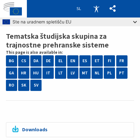
SL
Skip to main content
Ste na uradnem spletišču EU
Tematska študijska skupina za
Breadcrumb
trajnostne prehranske sisteme
This page is also available in:
BG
CS
DA
DE
EL
EN
ES
ET
FI
FR
GA
HR
HU
IT
LT
LV
MT
NL
PL
PT
RO
SK
SV
Downloads