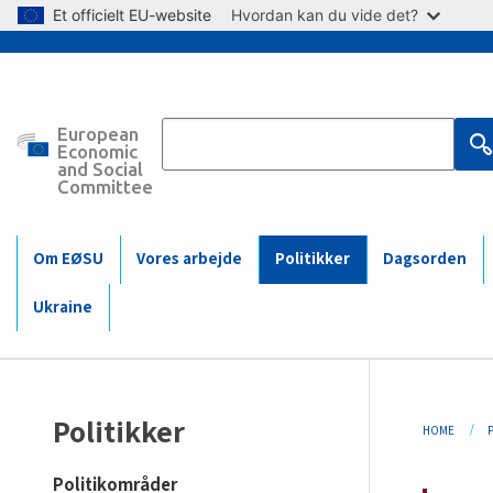
Skip to main content
Et officielt EU-website
Hvordan kan du vide det?
European
Main
Economic
and Social
Committee
navigation
(Mobile)
Om EØSU
Vores arbejde
Politikker
Dagsorden
Ukraine
Sidemenu
Bre
Politikker
HOME
-
Politikområder