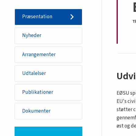
policy
Præsentation
T
Nyheder
Arrangementer
Udvi
Udtalelser
Publikationer
EØSU spi
EU's civ
støtter 
Dokumenter
gennemfø
øst og d