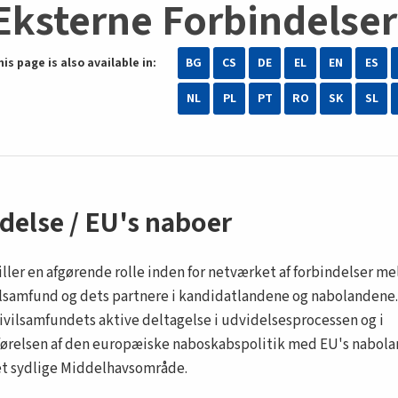
Eksterne Forbindelser
his page is also available in:
BG
CS
DE
EL
EN
ES
NL
PL
PT
RO
SK
SL
delse / EU's naboer
ller en afgørende rolle inden for netværket af forbindelser m
ilsamfund og dets partnere i kandidatlandene og nabolandene.
civilsamfundets aktive deltagelse i udvidelsesprocessen og i
relsen af den europæiske naboskabspolitik med EU's nabola
et sydlige Middelhavsområde.