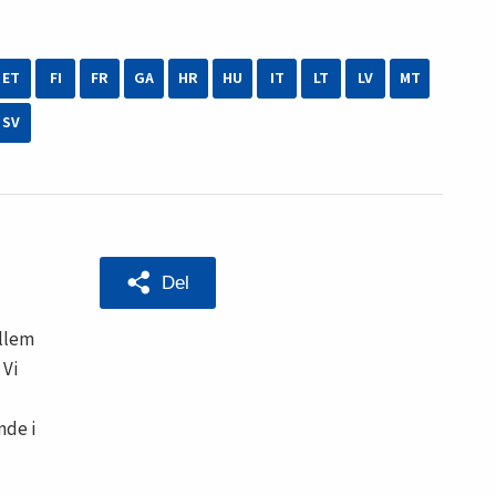
ET
FI
FR
GA
HR
HU
IT
LT
LV
MT
SV
Del
ellem
 Vi
nde i