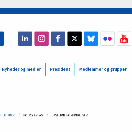
Nyheder og medier
President
Medlemmer og grupper
adcrumb
POLITIKKER
POLICY AREAS
CURRENT:
EKSTERNE FORBINDELSER