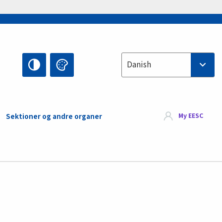
Select your language
Danish
My EESC
Sektioner og andre organer