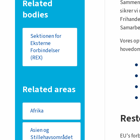
Related
Sammen m
sikrer v
bodies
Frihand
Samarbej
Sektionen for
Vores op
Eksterne
hovedom
Forbindelser
(REX)
Related areas
Afrika
Rest
Asien og
EU's for
Stillehavsområdet