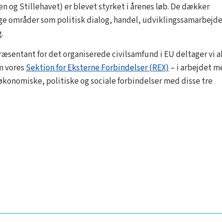
en og Stillehavet) er blevet styrket i årenes løb. De dækker
ige områder som politisk dialog, handel, udviklingssamarbejde
.
æsentant for det organiserede civilsamfund i EU deltager vi a
m vores
Sektion for Eksterne Forbindelser (REX)
– i arbejdet m
konomiske, politiske og sociale forbindelser med disse tre