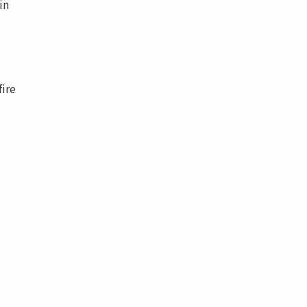
in
fire