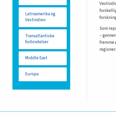
Vestindi
forskell
Latinamerika og
forskning
Vestindien
Som repr
– genne
Transatlantiske
forbindelser
fremme ø
regioner.
Middle East
Europa