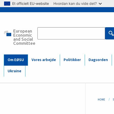
Skip to main content
Et officielt EU-website
Hvordan kan du vide det?
European
Main
Economic
and Social
Committee
navigation
(Mobile)
Om EØSU
Vores arbejde
Politikker
Dagsorden
Ukraine
Bre
HOME