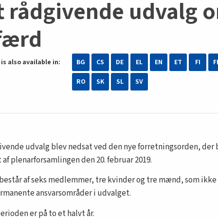
t rådgivende udvalg
færd
is also available in:
BG
CS
DE
EL
EN
ET
FI
F
RO
SK
SL
SV
ivende udvalg blev nedsat ved den nye forretningsorden, der 
 af plenarforsamlingen den 20. februar 2019.
består af seks medlemmer, tre kvinder og tre mænd, som ikke
rmanente ansvarsområder i udvalget.
rioden er på to et halvt år.