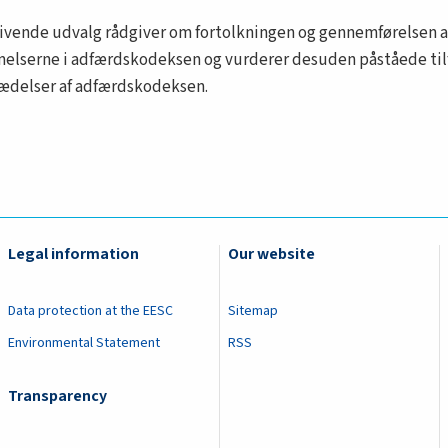
ivende udvalg rådgiver om fortolkningen og gennemførelsen a
lserne i adfærdskodeksen og vurderer desuden påståede ti
rædelser af adfærdskodeksen.
Legal information
Our website
Data protection at the EESC
Sitemap
Environmental Statement
RSS
Transparency