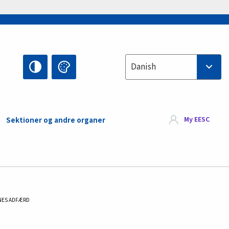
Select your language
Danish
My EESC
Sektioner og andre organer
NES ADFÆRD