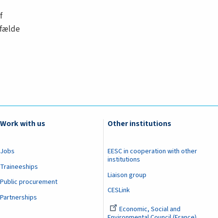
f
lfælde
Work with us
Other institutions
Jobs
EESC in cooperation with other
institutions
Traineeships
Liaison group
Public procurement
CESLink
Partnerships
Economic, Social and
Environmental Council (France)