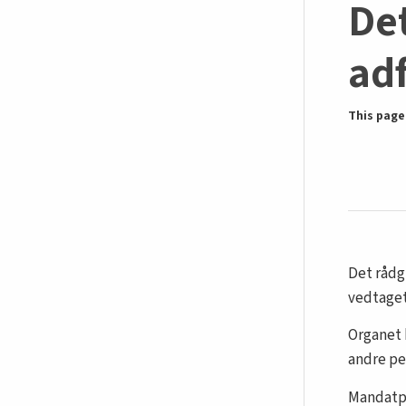
De
ad
This page 
Det rådg
vedtaget
Organet 
andre pe
Mandatpe