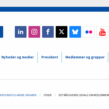
Nyheder og medier
President
Medlemmer og grupper
adcrumb
SEKTIONER OG ANDRE ORGANER
OTHER
CURRENT:
DET RÅDGIVENDE UDVALG OM MEDLEMMER