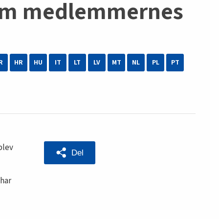
 om medlemmernes
R
HR
HU
IT
LT
LV
MT
NL
PL
PT
blev
Del
 har