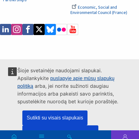
Partnerships
Economic, Social and
Environmental Council (France)
Šioje svetainėje naudojami slapukai.
Apsilankykite
puslapyje apie mūsų slapukų
arba, jei norite sužinoti daugiau
politiką
informacijos arba pakeisti savo parinktis,
spustelėkite nuorodą bet kurioje poraštėje.
Sutikti su visais slapukais
Sutikti tik su būtinais slapukais