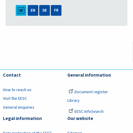
EN
DE
FR
Contact
General information
How to reach us
Document register
Visit the EESC
Library
General enquiries
EESC InfoSearch
Legal information
Our website