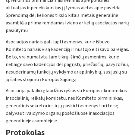
sprendimus priimančiais asmenimis apie politines
aktualijas ir per ekskursijas į įžymias vietas apie paveldą.
Sprendimą dėl kelionės tikslo kitais metais generalinė
asamblėja priima remdamasi vieno ar kelių asociacijos narių
pasiūlymu.
Asociacijos nariais gali tapti asmenys, kurie išbuvo
Komiteto nariais visą kadenciją ir nustojo eiti savo pareigas.
Be to, yra numatyta tam tikrų išimčių asmenims, kurie
nebaigė savo kadencijos dėl pagrįstų priežasčių, pavyzdžiui,
nesuderinamų funkcijų vykdymo ar aplinkybių, susijusių su
jų šalies stojimu į Europos Sąjungą.
Asociacija palaiko glaudžius ryšius su Europos ekonomikos
ir socialinių reikalų komitetu, nes Komiteto pirmininkas,
generalinis sekretorius ir jų paskirti asmenys turi teisę
dalyvauti valdymo organų posėdžiuose ir asociacijos
generalinėje asamblėjoje.
Protokolas