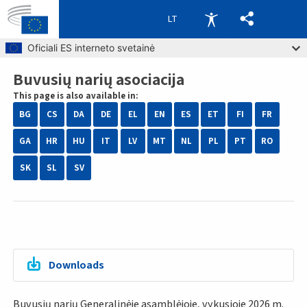
LT
Skip to main content
Oficiali ES interneto svetainė
Buvusių narių asociacija
Breadcrumb
This page is also available in:
BG
CS
DA
DE
EL
EN
ES
ET
FI
FR
GA
HR
HU
IT
LV
MT
NL
PL
PT
RO
SK
SL
SV
Downloads
Buvusių narių Generalinėje asamblėjoje, vykusioje 2026 m.