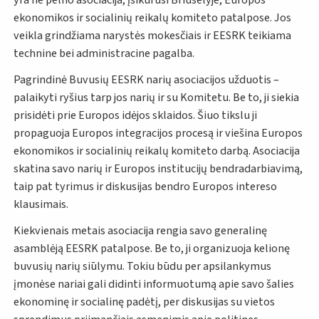
ekonomikos ir socialinių reikalų komiteto patalpose. Jos
veikla grindžiama narystės mokesčiais ir EESRK teikiama
technine bei administracine pagalba.
Pagrindinė Buvusių EESRK narių asociacijos užduotis –
palaikyti ryšius tarp jos narių ir su Komitetu. Be to, ji siekia
prisidėti prie Europos idėjos sklaidos. Šiuo tikslu ji
propaguoja Europos integracijos procesą ir viešina Europos
ekonomikos ir socialinių reikalų komiteto darbą. Asociacija
skatina savo narių ir Europos institucijų bendradarbiavimą,
taip pat tyrimus ir diskusijas bendro Europos intereso
klausimais.
Kiekvienais metais asociacija rengia savo generalinę
asamblėją EESRK patalpose. Be to, ji organizuoja kelionę
buvusių narių siūlymu. Tokiu būdu per apsilankymus
įmonėse nariai gali didinti informuotumą apie savo šalies
ekonominę ir socialinę padėtį, per diskusijas su vietos