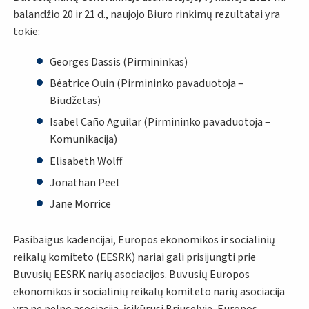
balandžio 20 ir 21 d., naujojo Biuro rinkimų rezultatai yra
tokie:
Georges Dassis (Pirmininkas)
Béatrice Ouin (Pirmininko pavaduotoja –
Biudžetas)
Isabel Caño Aguilar (Pirmininko pavaduotoja –
Komunikacija)
Elisabeth Wolff
Jonathan Peel
Jane Morrice
Pasibaigus kadencijai, Europos ekonomikos ir socialinių
reikalų komiteto (EESRK) nariai gali prisijungti prie
Buvusių EESRK narių asociacijos. Buvusių Europos
ekonomikos ir socialinių reikalų komiteto narių asociacija
yra ne pelno asociacija, įsikūrusi Briuselyje, Europos