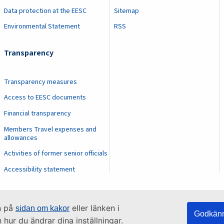
Data protection at the EESC
Sitemap
Environmental Statement
RSS
Transparency
Transparency measures
Access to EESC documents
Financial transparency
Members Travel expenses and
allowances
Activities of former senior officials
Accessibility statement
n på
eller länken i
sidan om kakor
Godkänn
hur du ändrar dina inställningar.