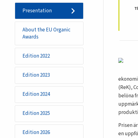
T
Presentation
About the EU Organic
Awards
Edition 2022
Edition 2023
ekonomis
(ReK), C
Edition 2024
belöna f
uppmärks
produkti
Edition 2025
Prisen ä
Edition 2026
en uppfö