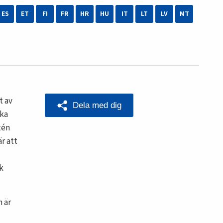
ES
ET
FI
FR
HR
HU
IT
LT
LV
MT
 av
Dela med dig
ka
tén
r att
k
h är