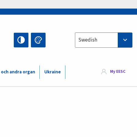
Select your language
Swedish
My EESC
 och andra organ
Ukraine