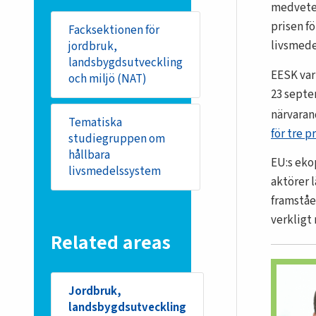
medveten
prisen f
Facksektionen för
livsmede
jordbruk,
landsbygdsutveckling
EESK var 
och miljö (NAT)
23 septe
närvaran
Tematiska
för tre pr
studiegruppen om
hållbara
EU:s eko
livsmedelssystem
aktörer 
framståe
verkligt
Related areas
Jordbruk,
landsbygdsutveckling