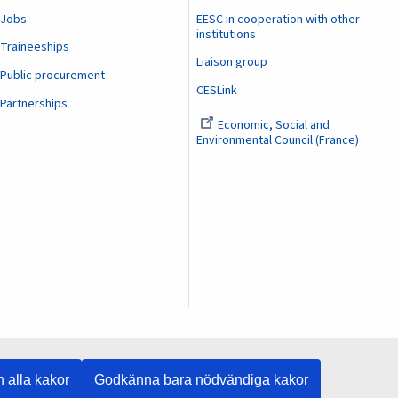
Jobs
EESC in cooperation with other
institutions
Traineeships
Liaison group
Public procurement
CESLink
Partnerships
Economic, Social and
Environmental Council (France)
 alla kakor
Godkänna bara nödvändiga kakor