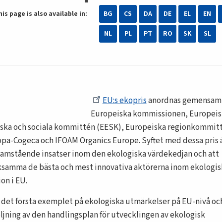
his page is also available in:
BG
CS
DA
DE
EL
EN
NL
PL
PT
RO
SK
SL
EU:s ekopris
anordnas gemensamt
Europeiska kommissionen, Europeis
ka och sociala kommittén (EESK), Europeiska regionkommit
opa-Cogeca och IFOAM Organics Europe. Syftet med dessa pris ä
ramstående insatser inom den ekologiska värdekedjan och att
amma de bästa och mest innovativa aktörerna inom ekologis
on i EU.
r det första exemplet på ekologiska utmärkelser på EU-nivå oc
ljning av den handlingsplan för utvecklingen av ekologisk