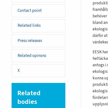
produkti
framhåll
Contact point
behöver 
bland an
Related links
ekologis
därför a
Press releases
värdeked
EESK har 
Related opinons
heltäckan
antogs i
X
ekologis
kunna up
produkti
Related
ekologis
fördelar
bodies
upplysnin