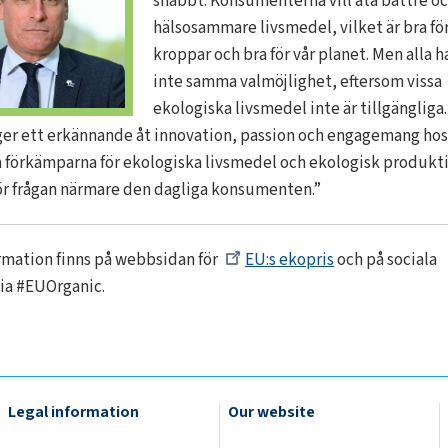
snabbt. Konsumenterna vill äta bättre o
hälsosammare livsmedel, vilket är bra för
kroppar och bra för vår planet. Men alla h
inte samma valmöjlighet, eftersom vissa
ekologiska livsmedel inte är tillgängliga.
ger ett erkännande åt innovation, passion och engagemang hos
a förkämparna för ekologiska livsmedel och ekologisk produkti
ör frågan närmare den dagliga konsumenten.
rmation finns på webbsidan för
EU:s ekopris
och på sociala
ia #EUOrganic.
Legal information
Our website