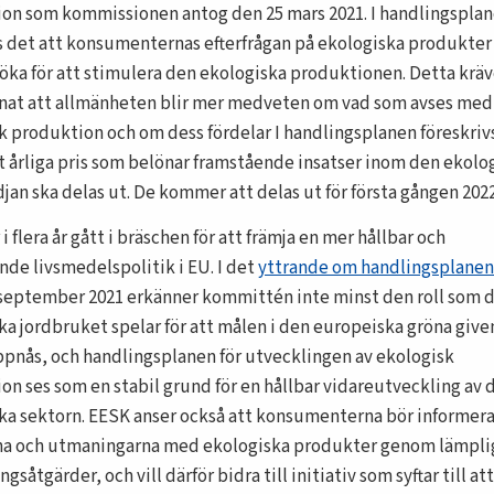
on som kommissionen antog den 25 mars 2021. I handlingspla
s det att konsumenternas efterfrågan på ekologiska produkter
öka för att stimulera den ekologiska produktionen. Detta kräv
nat att allmänheten blir mer medveten om vad som avses med
k produktion och om dess fördelar I handlingsplanen föreskriv
tt årliga pris som belönar framstående insatser inom den ekolo
jan ska delas ut. De kommer att delas ut för första gången 2022
i flera år gått i bräschen för att främja en mer hållbar och
de livsmedels­politik i EU. I det
yttrande om handlingsplanen
 september 2021 erkänner kommittén inte minst den roll som 
ka jordbruket spelar för att målen i den europeiska gröna give
pnås, och handlingsplanen för utvecklingen av ekologisk
on ses som en stabil grund för en hållbar vidareutveckling av 
ka sektorn. EESK anser också att konsumenterna bör informer
na och utmaningarna med ekologiska produkter genom lämpli
gsåtgärder, och vill därför bidra till initiativ som syftar till at