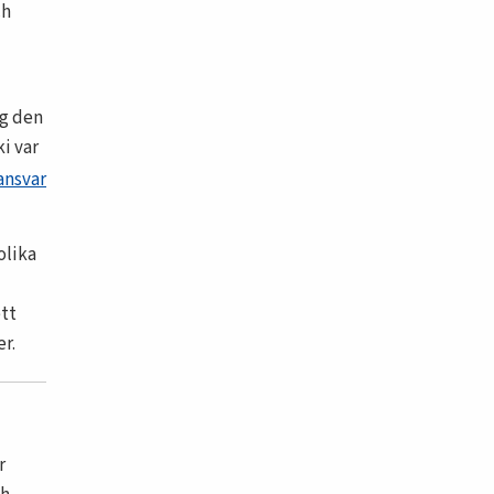
ch
ag den
i var
ansvar
olika
ett
r.
r