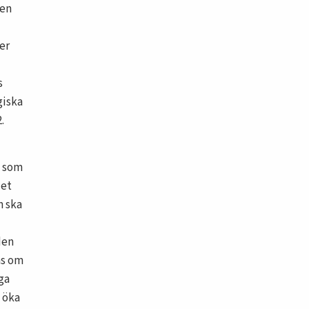
nen
er
s
giska
.
som
det
n ska
den
as om
ga
t öka