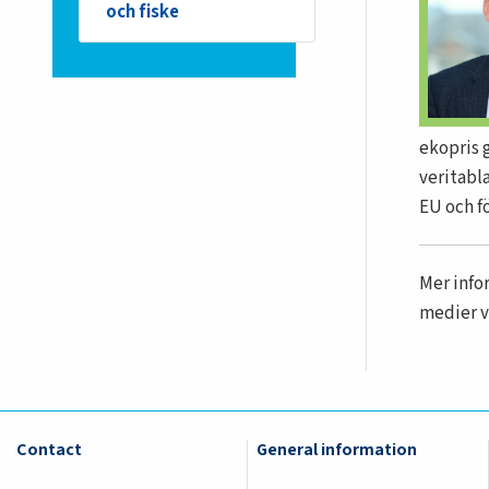
och fiske
ekopris 
veritabl
EU och f
Mer info
medier v
Contact
General information