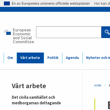
Skip to main content
En av Europeiska unionens officiella webbplatser
Hur kan d
European
Main
Economic
and Social
Committee
navigation
(Mobile)
Om
Vårt arbete
Politik
Agenda
Nyheter och 
Sidemenu
Bre
Vårt arbete
HOME
I
-
Det civila samhället och
initiative
medborgarnas deltagande