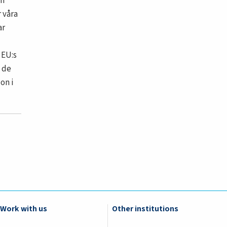
ch
 våra
ar
 EU:s
 de
on i
Work with us
Other institutions