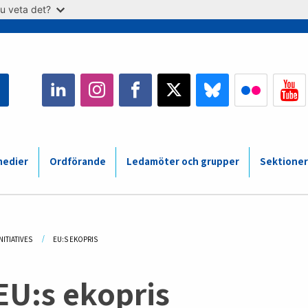
u veta det?
medier
Ordförande
Ledamöter och grupper
Sektioner
adcrumb
NITIATIVES
CURRENT:
EU:S EKOPRIS
EU:s ekopris