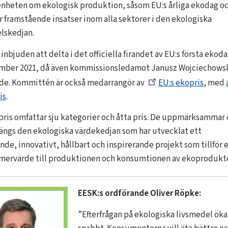
heten om ekologisk produktion, såsom EU:s årliga ekodag o
ör framstående insatser inom alla sektorer i den ekologiska
lskedjan.
inbjuden att delta i det officiella firandet av EU:s första ekod
mber 2021, då även kommissionsledamot Janusz Wojciechowsk
de. Kommittén är också medarrangör av
EU:s ekopris
, med
is
.
pris omfattar sju kategorier och åtta pris. De uppmärksammar 
längs den ekologiska värdekedjan som har utvecklat ett
nde, innovativt, hållbart och inspirerande projekt som tillför 
 mervärde till produktionen och konsumtionen av ekoprodukte
EESK:s ordförande Oliver Röpke:
Efterfrågan på ekologiska livsmedel öka