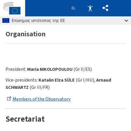
EL
Skip to main content
Επίσημος ιστότοπος της ΕΕ
Organisation
Breadcrumb
President:
Maria NIKOLOPOULOU
(Gr II/ES)
Vice-presidents:
Katalin Elza SÜLE
(Gr I/HU),
Arnaud
SCHWARTZ
(Gr III/FR)
Members of the Observatory
Secretariat