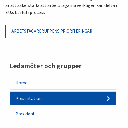
är att säkerställa att arbetstagarna verkligen kan delta i
EU:s beslutsprocess.
ARBETSTAGARGRUPPENS PRIORITERINGAR
Sidemenu
Ledamöter och grupper
-
group
Home
Presentation
President