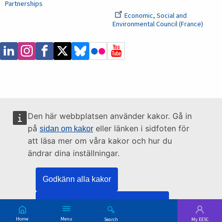
Partnerships
Economic, Social and
Environmental Council (France)
Den här webbplatsen använder kakor. Gå in
på
eller länken i sidfoten för
sidan om kakor
att läsa mer om våra kakor och hur du
ändrar dina inställningar.
Godkänn alla kakor
Godkänna bara nödvändiga kakor
Main
Skip
Menu
Search
My EESC