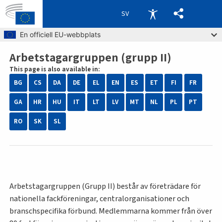
SV
Skip to main content
En officiell EU-webbplats
Arbetstagargruppen (grupp II)
Breadcrumb
This page is also available in:
BG
CS
DA
DE
EL
EN
ES
ET
FI
FR
GA
HR
HU
IT
LT
LV
MT
NL
PL
PT
RO
SK
SL
Arbetstagargruppen (Grupp II) består av företrädare för
nationella fackföreningar, centralorganisationer och
branschspecifika förbund. Medlemmarna kommer från över