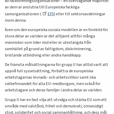
80 fackföreningsorganisationer – en övervägande majoritet
av dem är anslutna till Europeiska fackliga
samorganisationen (
EFS
) eller till sektorsavdelningar
inom denna.
Även om den europeiska sociala modellen är en förebild för
stora delar av världen är det alltjämt alltför många
människor som lider nöd eller är utestängda från
samhället på grund av fattigdom, diskriminering,
bristande utbildning eller andra handikapp.
De främsta målsättningarna för grupp II har alltid varit att
uppnå full sysselsättning, förbättra de europeiska
arbetstagarnas levnads- och arbetsvillkor samt öka
välbefinnandet för alla EU-medborgare, men också för
arbetstagare och deras familjer i andra delar av världen.
Grupp II har en fast vilja att utvidga och stärka EU som ett
område med välstånd, frihet och demokrati, ömsesidigt
stöd, solidaritet och social sammanhållning, och dess mål