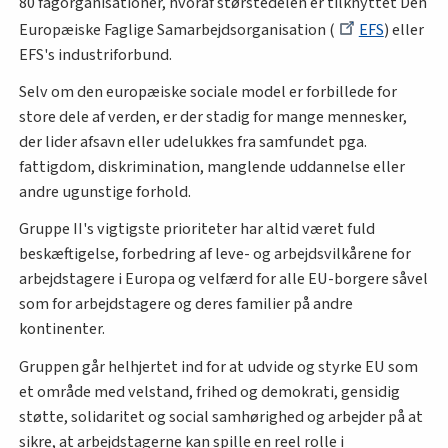
80 fagorganisationer, hvoraf størstedelen er tilknyttet Den
Europæiske Faglige Samarbejdsorganisation (
EFS
) eller
EFS's industriforbund.
Selv om den europæiske sociale model er forbillede for
store dele af verden, er der stadig for mange mennesker,
der lider afsavn eller udelukkes fra samfundet pga.
fattigdom, diskrimination, manglende uddannelse eller
andre ugunstige forhold.
Gruppe II's vigtigste prioriteter har altid været fuld
beskæftigelse, forbedring af leve- og arbejdsvilkårene for
arbejdstagere i Europa og velfærd for alle EU-borgere såvel
som for arbejdstagere og deres familier på andre
kontinenter.
Gruppen går helhjertet ind for at udvide og styrke EU som
et område med velstand, frihed og demokrati, gensidig
støtte, solidaritet og social samhørighed og arbejder på at
sikre, at arbejdstagerne kan spille en reel rolle i