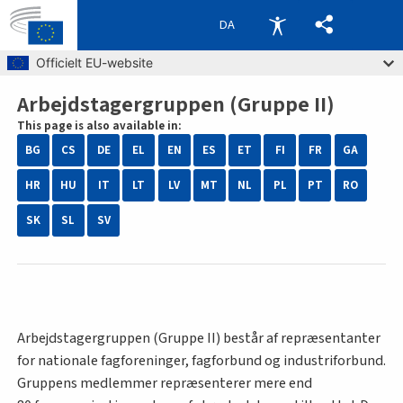
DA
Skip to main content
Officielt EU-website
Arbejdstagergruppen (Gruppe II)
Breadcrumb
This page is also available in:
BG
CS
DE
EL
EN
ES
ET
FI
FR
GA
HR
HU
IT
LT
LV
MT
NL
PL
PT
RO
SK
SL
SV
Arbejdstagergruppen (Gruppe II) består af repræsentanter
for nationale fagforeninger, fagforbund og industriforbund.
Gruppens medlemmer repræsenterer mere end