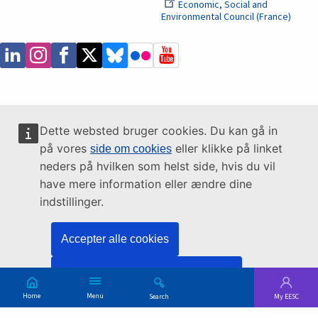
Economic, Social and
Environmental Council (France)
Dette websted bruger cookies. Du kan gå in
på vores
eller klikke på linket
side om cookies
neders på hvilken som helst side, hvis du vil
have mere information eller ændre dine
indstillinger.
Accepter alle cookies
Acceptér kun nødvendige cookies
Main
Skip
Menu
Search
My EESC
to