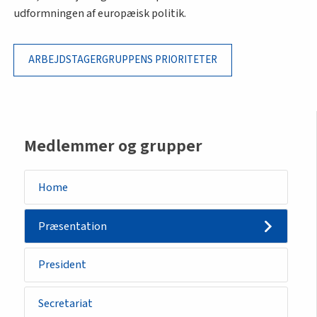
udformningen af europæisk politik.
ARBEJDSTAGERGRUPPENS PRIORITETER
Sidemenu
Medlemmer og grupper
-
group
Home
Præsentation
President
Secretariat