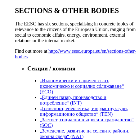
SECTIONS & OTHER BODIES
The EESC has six sections, specialising in concrete topics of
relevance to the citizens of the European Union, ranging from
social to economic affairs, energy, environment, external
relations or the internal market.
Find out more at
http://www.eesc.europa.eu/en/sections-other-
bodies
Секции / комисия
„Икономически и паричен съюз,
икономическо и социално сближаване“
(ECO)
„Единен пазар, производство и
потребление“ (INT)
„Транспорт, енергетика, инфраструктури,
информационно общество“ (TEN)
„Заетост, социални въпроси и гражданство“
(SOC)
„Земеделие, развитие на селските райони,
околна среда“ (NAT)