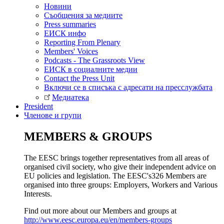
Новини
Съобщения за медиите
Press summaries
ЕИСК инфо
Reporting From Plenary
Members' Voices
Podcasts - The Grassroots View
ЕИСК в социалните медии
Contact the Press Unit
Включи се в списъка с адресати на пресслужбата
Медиатека
President
Членове и групи
MEMBERS & GROUPS
The EESC brings together representatives from all areas of
organised civil society, who give their independent advice on
EU policies and legislation. The EESC's326 Members are
organised into three groups: Employers, Workers and Various
Interests.
Find out more about our Members and groups at
http://www.eesc.europa.eu/en/members-groups