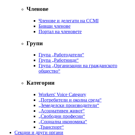
Членове
Членове и делегати на CCMI
Бивши членове
Портал на членовете
Групи
Група „Работодатели“
Група „Работници“
Група „Организации на гражданското
общество“
Категории
Workers' Voice Category
„Потребители и околна среда“
„Земеделски производители“
„Асоциативен живот“
„Свободни професии“
„Социална икономика“
„Транспорт“
Секции и други органи