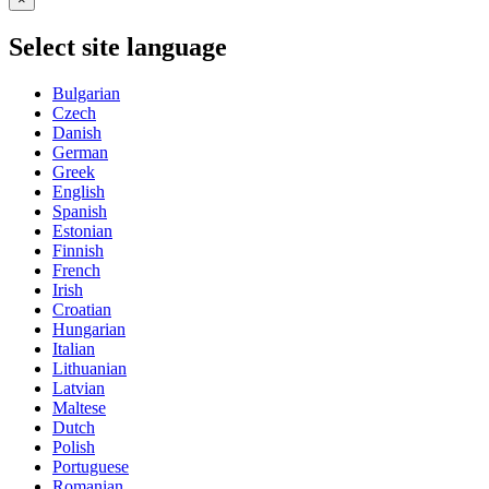
Select site language
Bulgarian
Czech
Danish
German
Greek
English
Spanish
Estonian
Finnish
French
Irish
Croatian
Hungarian
Italian
Lithuanian
Latvian
Maltese
Dutch
Polish
Portuguese
Romanian