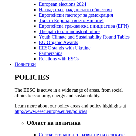
European elections 2024
Награда за гражданското общество
Европейски паспорт за демокрация
Твоята Европа, твоето мнение!
Европейска гражданска инициатива (ЕГИ)
The path to our industrial future
Youth Climate and Sustainability Round Tables
EU Organic Awards
EESC stands with Ukraine
Partnerships
Relations with ESCs
Политики
POLICIES
The EESC is active in a wide range of areas, from social
affairs to economy, energy and sustainability.
Learn more about our policy areas and policy highlights at
http://www.eesc.europa.eu/en/policies
Област на политика
Селско стопанство, развитие на селските