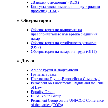
„Външни отношения“ (REX)
Консултативна комисия по индустриални
промени (CCMI)
Обсерватории
Обсерватория по въпросите на
правоприлагането във връзка с единния
пазар
Обсерватория на устойчивото развитие
(ОУР)
Обсерватория на пазара на труда (ОПТ)
Други
Ad hoc групи & подкомисии
Група за връзка
Постоянна Група „Европейски Семестър“
Permanent on Fundamental Rights and the Rule
of Law
Equality Group
EESC Youth Group
Permanent Group on the UNFCCC Conference
of the parties (COPs)