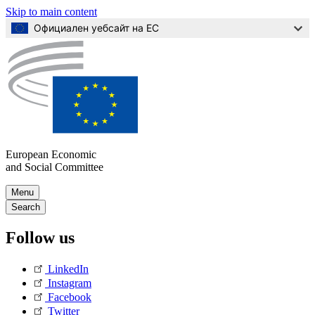
Skip to main content
Официален уебсайт на ЕС
European Economic
and Social Committee
Skip
Menu
to
Main
Search
Content
navigation
Follow us
(Mobile)
LinkedIn
Instagram
Facebook
Twitter