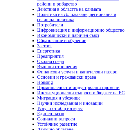
райони и рибарство
Действия в областта на климата
Политика на сближаване, регионална и
селищна политика
Потребители
Цифровизация и информационно общество
Икономически и паричен съюз
Образование и обучение
Заетост
Енергетика
Предприятия
Околна среда
Външни отношения
Финансови услуги и капиталови пазари
Основни и граждански права
Housing
Промишленост и индустриални промени
Институционални въпроси и бюджет на ЕС
Миграция и убежище
Научни изследвания и иновации
Услуги от общ интерес
Единен пазар
Социални въпроси
Устойчиво развитие
Данъчно облагане