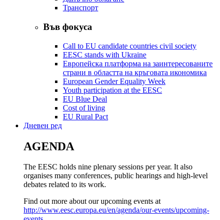
Транспорт
Във фокуса
Call to EU candidate countries civil society
EESC stands with Ukraine
Европейска платформа на заинтересованите
страни в областта на кръговата икономика
European Gender Equality Week
Youth participation at the EESC
EU Blue Deal
Cost of living
EU Rural Pact
Дневен ред
AGENDA
The EESC holds nine plenary sessions per year. It also
organises many conferences, public hearings and high-level
debates related to its work.
Find out more about our upcoming events at
http://www.eesc.europa.eu/en/agenda/our-events/upcoming-
events