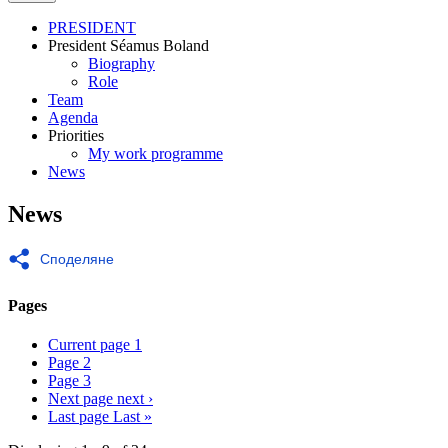
PRESIDENT
President Séamus Boland
EESC
Biography
President
Role
Team
Agenda
Priorities
My work programme
News
News
Споделяне
Pages
Current page
1
Page
2
Page
3
Next page
next ›
Last page
Last »