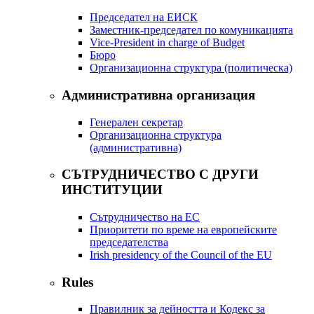
Председател на ЕИСК
Заместник-председател по комуникацията
Vice-President in charge of Budget
Бюро
Организационна структура (политическа)
Административна организация
Генерален секретар
Организационна структура
(административна)
СЪТРУДНИЧЕСТВО С ДРУГИ
ИНСТИТУЦИИ
Сътрудничество на ЕС
Приоритети по време на европейските
председателства
Irish presidency of the Council of the EU
Rules
Правилник за дейността и Кодекс за