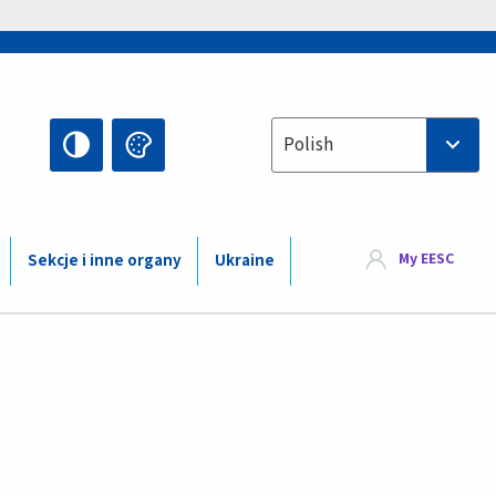
Select your language
Polish
My EESC
Sekcje i inne organy
Ukraine