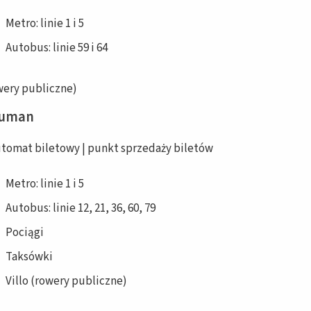
Metro: linie 1 i 5
Autobus: linie 59 i 64
owery publiczne)
human
tomat biletowy | punkt sprzedaży biletów
Metro: linie 1 i 5
Autobus: linie 12, 21, 36, 60, 79
Pociągi
Taksówki
Villo (rowery publiczne)