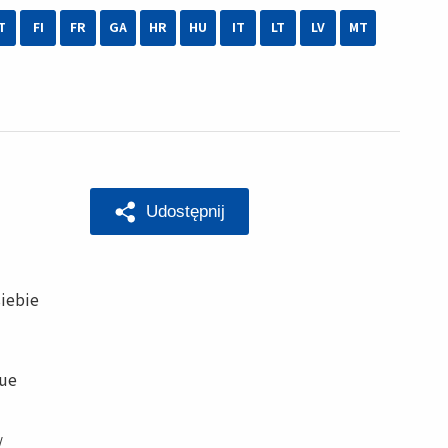
T
FI
FR
GA
HR
HU
IT
LT
LV
MT
Udostępnij
siebie
rue
/