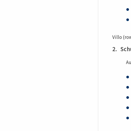
Villo (r
2. Sc
Au