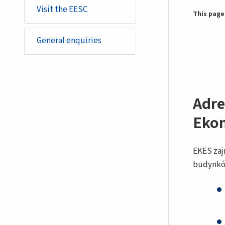
basic_page
Visit the EESC
This page 
General enquiries
Adre
Ekon
EKES zaj
budynkó