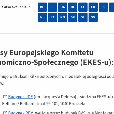
is also available in:
BG
CS
DA
DE
EL
EN
ES
E
NL
PT
RO
SK
SL
SV
sy Europejskiego Komitetu
omiczno-Społecznego (EKES-u):
muje w Brukseli kilka położonych w niedalekiej odległości od 
w:
Budynek JDE
(im. Jacques’a Delorsa) – siedziba EKES-u: 
Belliard / Belliardstraat 99-101, 1040 Bruksela
Budynek REM
: wejście przez budynek BVS, rue Montoyer 