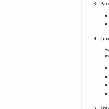
3. Par
4. Lu
Au
mo
5. Trè