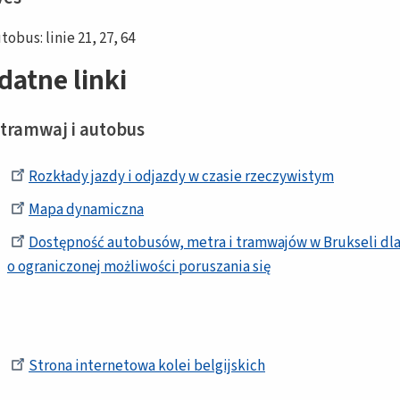
tobus: linie 21, 27, 64
datne linki
 tramwaj i autobus
Rozkłady jazdy i odjazdy w czasie rzeczywistym
Mapa dynamiczna
Dostępność autobusów, metra i tramwajów w Brukseli dl
o ograniczonej możliwości poruszania się
i
Strona internetowa kolei belgijskich