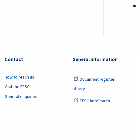
Contact
General information
How to reach us
Document register
Visit the EESC
Library
General enquiries
EESC InfoSearch