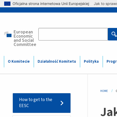
Skip to main content
Oficjalna strona internetowa Unii Europejskiej
Jak to spraw
European
Main
Economic
and Social
Committee
navigation
(Mobile)
O Komitecie
Działalność Komitetu
Polityka
Prog
Bre
HOME
Sidemenu
How to get to the
-
EESC
Ja