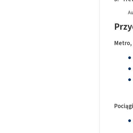
Au
Przy
Metro,
Pociąg