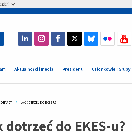
dzić?
ram
Aktualności i media
President
Członkowie i Grupy
adcrumb
CONTACT
CURRENT:
JAK DOTRZEĆ DO EKES-U?
k dotrzeć do EKES-u?