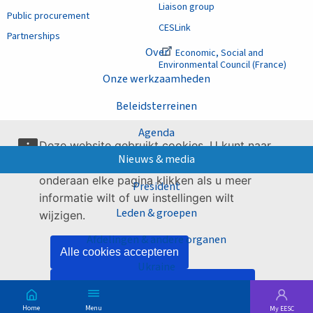
Liaison group
Public procurement
CESLink
Partnerships
Over
Economic, Social and
Environmental Council (France)
Onze werkzaamheden
Beleidsterreinen
Agenda
Deze website gebruikt cookies. U kunt naar
Nieuws & media
onze
gaan of op de link
pagina over cookies
onderaan elke pagina klikken als u meer
President
informatie wilt of uw instellingen wilt
Leden & groepen
wijzigen.
Afdelingen & andere organen
Alle cookies accepteren
Ukraine
Alleen essentiële cookies accepteren
Main
Skip
Menu
My EESC