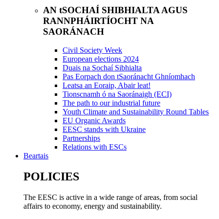
AN tSOCHAÍ SHIBHIALTA AGUS
RANNPHÁIRTÍOCHT NA
SAORÁNACH
Civil Society Week
European elections 2024
Duais na Sochaí Sibhialta
Pas Eorpach don tSaoránacht Ghníomhach
Leatsa an Eoraip, Abair leat!
Tionscnamh ó na Saoránaigh (ECI)
The path to our industrial future
Youth Climate and Sustainability Round Tables
EU Organic Awards
EESC stands with Ukraine
Partnerships
Relations with ESCs
Beartais
POLICIES
The EESC is active in a wide range of areas, from social
affairs to economy, energy and sustainability.