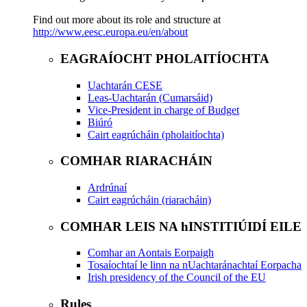
Find out more about its role and structure at
http://www.eesc.europa.eu/en/about
EAGRAÍOCHT PHOLAITÍOCHTA
Uachtarán CESE
Leas-Uachtarán (Cumarsáid)
Vice-President in charge of Budget
Biúró
Cairt eagrúcháin (pholaitíochta)
COMHAR RIARACHÁIN
Ardrúnaí
Cairt eagrúcháin (riaracháin)
COMHAR LEIS NA hINSTITIÚIDÍ EILE
Comhar an Aontais Eorpaigh
Tosaíochtaí le linn na nUachtaránachtaí Eorpacha
Irish presidency of the Council of the EU
Rules