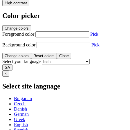
High contrast
Color picker
Change colors
Foreground color
Pick
Background color
Pick
Change colors
Reset colors
Close
Select your language
GA
×
Select site language
Bulgarian
Czech
Danish
German
Greek
English
Spanish