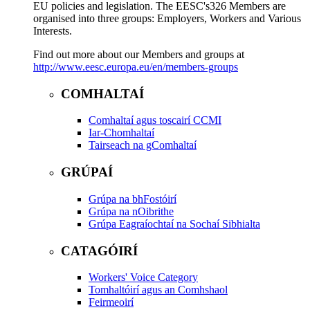
EU policies and legislation. The EESC's326 Members are
organised into three groups: Employers, Workers and Various
Interests.
Find out more about our Members and groups at
http://www.eesc.europa.eu/en/members-groups
COMHALTAÍ
Comhaltaí agus toscairí CCMI
Iar-Chomhaltaí
Tairseach na gComhaltaí
GRÚPAÍ
Grúpa na bhFostóirí
Grúpa na nOibrithe
Grúpa Eagraíochtaí na Sochaí Sibhialta
CATAGÓIRÍ
Workers' Voice Category
Tomhaltóirí agus an Comhshaol
Feirmeoirí