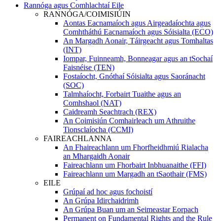
Rannóga agus Comhlachtaí Eile
RANNÓGA/COIMISIÚIN
Aontas Eacnamaíoch agus Airgeadaíochta agus
Comhtháthú Eacnamaíoch agus Sóisialta (ECO)
An Margadh Aonair, Táirgeacht agus Tomhaltas
(INT)
Iompar, Fuinneamh, Bonneagar agus an tSochaí
Faisnéise (TEN)
Fostaíocht, Gnóthaí Sóisialta agus Saoránacht
(SOC)
Talmhaíocht, Forbairt Tuaithe agus an
Comhshaol (NAT)
Caidreamh Seachtrach (REX)
An Coimisiún Comhairleach um Athruithe
Tionsclaíocha (CCMI)
FAIREACHLANNA
An Fhaireachlann um Fhorfheidhmiú Rialacha
an Mhargaidh Aonair
Faireachlann um Fhorbairt Inbhuanaithe (FFI)
Faireachlann um Margadh an tSaothair (FMS)
EILE
Grúpaí ad hoc agus fochoistí
An Grúpa Idirchaidrimh
An Grúpa Buan um an Seimeastar Eorpach
Permanent on Fundamental Rights and the Rule