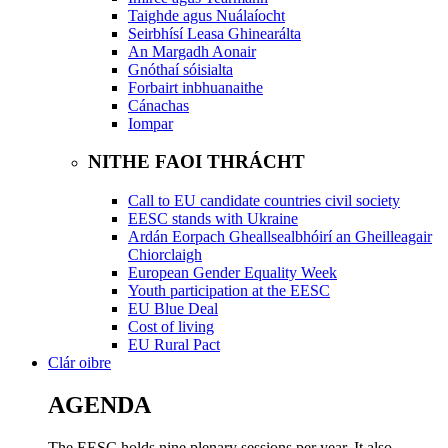
Taighde agus Nuálaíocht
Seirbhísí Leasa Ghinearálta
An Margadh Aonair
Gnóthaí sóisialta
Forbairt inbhuanaithe
Cánachas
Iompar
NITHE FAOI THRÁCHT
Call to EU candidate countries civil society
EESC stands with Ukraine
Ardán Eorpach Gheallsealbhóirí an Gheilleagair
Chiorclaigh
European Gender Equality Week
Youth participation at the EESC
EU Blue Deal
Cost of living
EU Rural Pact
Clár oibre
AGENDA
The EESC holds nine plenary sessions per year. It also