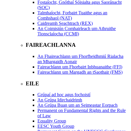
Fostaíocht, Gnóthaí Sóisialta agus Saoránacht
(SOC)
Talmhaíocht, Forbairt Tuaithe agus an
Comhshaol (NAT)
Caidreamh Seachtrach (REX)
An Coimisiún Comhairleach um Athruithe
Tionsclaíocha (CCMI)
FAIREACHLANNA
An Fhaireachlann um Fhorfheidhmiú Rialacha
an Mhargaidh Aonair
Faireachlann um Fhorbairt Inbhuanaithe (FFI)
Faireachlann um Margadh an tSaothair (FMS)
EILE
Grúpaí ad hoc agus fochoistí
An Grúpa Idirchaidrimh
An Grúpa Buan um an Seimeastar Eorpach
Permanent on Fundamental Rights and the Rule
of Law
Equality Group
EESC Youth Group