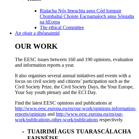
Rialacha Nós Imeachta agus Cód Iompair
Chomhaltaí Choiste Eacnamaíoch agus Sóisialta
na hEorpa
​​​​​​​​​​​​​​​​​​​​​​The ethical Committee
An obair a dhéanaimid
OUR WORK
The EESC issues between 160 and 190 opinions, evaluation
and information reports a year.
It also organises several annual initiatives and events with a
focus on civil society and citizens’ participation such as the
Civil Society Prize, the Civil Society Days, the Your Europe,
Your Say youth plenary and the ECI Day.
Find the latest EESC opinions and publications at
http://www.eesc.europa.eu/en/our-work/opinions-information-
reports/opinions
and
http://www.eesc.europa.eu/en/our-
work/publications-other-work/publications
respectively.
TUAIRIMÍ AGUS TUARASCÁLACHA
FAISNÉISE