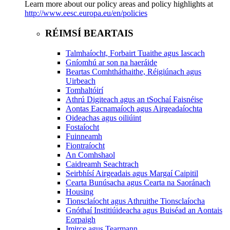
Learn more about our policy areas and policy highlights at
http://www.eesc.europa.eu/en/policies
RÉIMSÍ BEARTAIS
Talmhaíocht, Forbairt Tuaithe agus Iascach
Gníomhú ar son na haeráide
Beartas Comhtháthaithe, Réigiúnach agus
Uirbeach
Tomhaltóirí
Athrú Digiteach agus an tSochaí Faisnéise
Aontas Eacnamaíoch agus Airgeadaíochta
Oideachas agus oiliúint
Fostaíocht
Fuinneamh
Fiontraíocht
An Comhshaol
Caidreamh Seachtrach
Seirbhísí Airgeadais agus Margaí Caipitil
Cearta Bunúsacha agus Cearta na Saoránach
Housing
Tionsclaíocht agus Athruithe Tionsclaíocha
Gnóthaí Institiúideacha agus Buiséad an Aontais
Eorpaigh
Imirce agus Tearmann