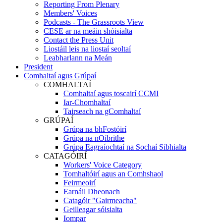
Reporting From Plenary
Members' Voices
Podcasts - The Grassroots View
CESE ar na meáin shóisialta
Contact the Press Unit
Liostáil leis na liostaí seoltaí
Leabharlann na Meán
President
Comhaltaí agus Grúpaí
COMHALTAÍ
Comhaltaí agus toscairí CCMI
Iar-Chomhaltaí
Tairseach na gComhaltaí
GRÚPAÍ
Grúpa na bhFostóirí
Grúpa na nOibrithe
Grúpa Eagraíochtaí na Sochaí Sibhialta
CATAGÓIRÍ
Workers' Voice Category
Tomhaltóirí agus an Comhshaol
Feirmeoirí
Earnáil Dheonach
Catagóir "Gairmeacha"
Geilleagar sóisialta
Iompar