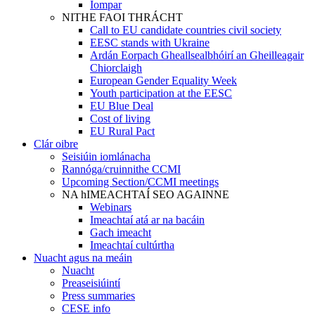
Iompar
NITHE FAOI THRÁCHT
Call to EU candidate countries civil society
EESC stands with Ukraine
Ardán Eorpach Gheallsealbhóirí an Gheilleagair
Chiorclaigh
European Gender Equality Week
Youth participation at the EESC
EU Blue Deal
Cost of living
EU Rural Pact
Clár oibre
Seisiúin iomlánacha
Rannóga/cruinnithe CCMI
Upcoming Section/CCMI meetings
NA hIMEACHTAÍ SEO AGAINNE
Webinars
Imeachtaí atá ar na bacáin
Gach imeacht
Imeachtaí cultúrtha
Nuacht agus na meáin
Nuacht
Preaseisiúintí
Press summaries
CESE info