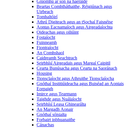
Gníomhú ar son na haeráide
Beartas Comhtháthaithe, Réigiúnach agus
Uirbeach
Tomhaltóirí
Athrú Digiteach agus an tSochaí Faisnéise
Aontas Eacnamaíoch agus Airgeadaíochta
Oideachas agus oiliúint
Fostaíocht
Fuinneamh
Fiontraíocht
An Comhshaol
Caidreamh Seachtrach
Seirbhísí Airgeadais agus Margaí Caipitil
Cearta Bunúsacha agus Cearta na Saoránach
Housing
Tionsclaíocht agus Athruithe Tionsclaíocha
Gnóthaí Institiúideacha agus Buiséad an Aontais
Eorpaigh
Imirce agus Tearmann
Taighde agus Nuálaíocht
Seirbhísí Leasa Ghinearálta
An Margadh Aonair
Gnóthaí sóisialta
Forbairt inbhuanaithe
Cánachas