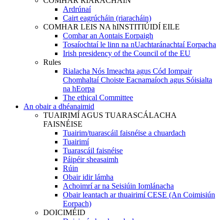
COMHAR RIARACHÁIN
Ardrúnaí
Cairt eagrúcháin (riaracháin)
COMHAR LEIS NA hINSTITIÚIDÍ EILE
Comhar an Aontais Eorpaigh
Tosaíochtaí le linn na nUachtaránachtaí Eorpacha
Irish presidency of the Council of the EU
Rules
Rialacha Nós Imeachta agus Cód Iompair
Chomhaltaí Choiste Eacnamaíoch agus Sóisialta
na hEorpa
​​​​​​​​​​​​​​​​​​​​​​The ethical Committee
An obair a dhéanaimid
TUAIRIMÍ AGUS TUARASCÁLACHA
FAISNÉISE
Tuairim/tuarascáil faisnéise a chuardach
Tuairimí
Tuarascáil faisnéise
Páipéir sheasaimh
Rúin
Obair idir lámha
Achoimrí ar na Seisiúin Iomlánacha
Obair leantach ar thuairimí CESE (An Coimisiún
Eorpach)
DOICIMÉID