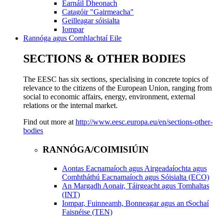
Earnáil Dheonach
Catagóir "Gairmeacha"
Geilleagar sóisialta
Iompar
Rannóga agus Comhlachtaí Eile
SECTIONS & OTHER BODIES
The EESC has six sections, specialising in concrete topics of
relevance to the citizens of the European Union, ranging from
social to economic affairs, energy, environment, external
relations or the internal market.
Find out more at
http://www.eesc.europa.eu/en/sections-other-
bodies
RANNÓGA/COIMISIÚIN
Aontas Eacnamaíoch agus Airgeadaíochta agus
Comhtháthú Eacnamaíoch agus Sóisialta (ECO)
An Margadh Aonair, Táirgeacht agus Tomhaltas
(INT)
Iompar, Fuinneamh, Bonneagar agus an tSochaí
Faisnéise (TEN)