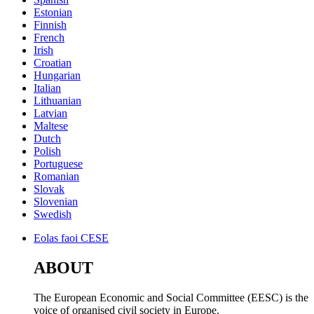
Estonian
Finnish
French
Irish
Croatian
Hungarian
Italian
Lithuanian
Latvian
Maltese
Dutch
Polish
Portuguese
Romanian
Slovak
Slovenian
Swedish
Eolas faoi CESE
ABOUT
The European Economic and Social Committee (EESC) is the
voice of organised civil society in Europe.