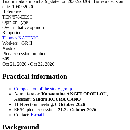
Tuairimí atá idir lámha (updated on 20/02/2026) - Bureau decision
date: 19/02/2026
Reference
TEN/878-EESC
Opinion Type
Own-initiative opinion
Rapporteur
Thomas KATTNIG
Workers - GR II
Austria
Plenary session number
609
Oct 21, 2026
-
Oct 22, 2026
Practical information
Composition of the study group
Administrator:
Konstantina ANGELOPOULOU
,
Assistant:
Sandra ROURA CANO
TEN section meeting:
6 October 2026
EESC plenary session:
21-22 October 2026
Contact:
E-mail
Background