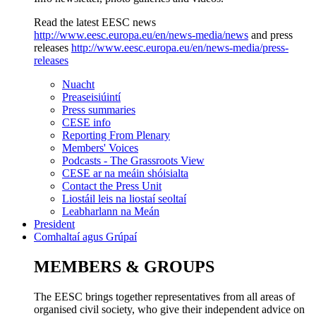
Read the latest EESC news
http://www.eesc.europa.eu/en/news-media/news
and press
releases
http://www.eesc.europa.eu/en/news-media/press-
releases
Nuacht
Preaseisiúintí
Press summaries
CESE info
Reporting From Plenary
Members' Voices
Podcasts - The Grassroots View
CESE ar na meáin shóisialta
Contact the Press Unit
Liostáil leis na liostaí seoltaí
Leabharlann na Meán
President
Comhaltaí agus Grúpaí
MEMBERS & GROUPS
The EESC brings together representatives from all areas of
organised civil society, who give their independent advice on