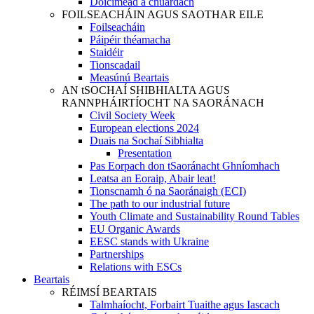
Doiciméad a chuardach
FOILSEACHÁIN AGUS SAOTHAR EILE
Foilseacháin
Páipéir théamacha
Staidéir
Tionscadail
Measúnú Beartais
AN tSOCHAÍ SHIBHIALTA AGUS
RANNPHÁIRTÍOCHT NA SAORÁNACH
Civil Society Week
European elections 2024
Duais na Sochaí Sibhialta
Presentation
Pas Eorpach don tSaoránacht Ghníomhach
Leatsa an Eoraip, Abair leat!
Tionscnamh ó na Saoránaigh (ECI)
The path to our industrial future
Youth Climate and Sustainability Round Tables
EU Organic Awards
EESC stands with Ukraine
Partnerships
Relations with ESCs
Beartais
RÉIMSÍ BEARTAIS
Talmhaíocht, Forbairt Tuaithe agus Iascach