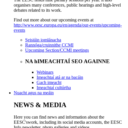
organises many conferences, public hearings and high-level
debates related to its work.
Find out more about our upcoming events at
http://www.eesc.europa.eu/en/agenda/our-events/upcoming-
events
Seisiúin iomlánacha
Rannóga/cruinnithe CCMI
Upcoming Section/CCMI meetings
NA hIMEACHTAÍ SEO AGAINNE
Webinars
Imeachtaí atá ar na bacáin
Gach imeacht
Imeachtaí cultúrtha
Nuacht agus na meáin
NEWS & MEDIA
Here you can find news and information about the
EESC'swork, including its social media accounts, the EESC
Info newsletter, photo galleries and videos.