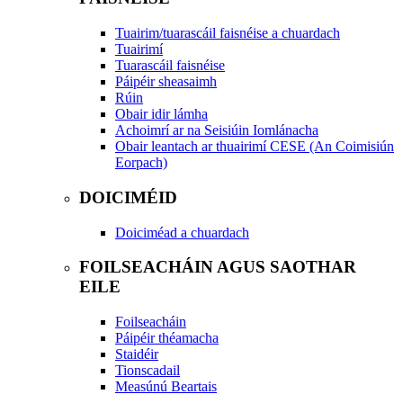
Tuairim/tuarascáil faisnéise a chuardach
Tuairimí
Tuarascáil faisnéise
Páipéir sheasaimh
Rúin
Obair idir lámha
Achoimrí ar na Seisiúin Iomlánacha
Obair leantach ar thuairimí CESE (An Coimisiún
Eorpach)
DOICIMÉID
Doiciméad a chuardach
FOILSEACHÁIN AGUS SAOTHAR
EILE
Foilseacháin
Páipéir théamacha
Staidéir
Tionscadail
Measúnú Beartais