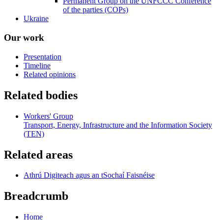
Permanent Group on the UNFCCC Conference
of the parties (COPs)
Ukraine
Our work
Presentation
Timeline
Related opinions
Related bodies
Workers' Group
Transport, Energy, Infrastructure and the Information Society
(TEN)
Related areas
Athrú Digiteach agus an tSochaí Faisnéise
Breadcrumb
Home