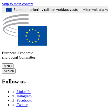
Skip to main content
Euroopan unionin virallinen verkkosivusto
Miten voit olla 
European Economic
and Social Committee
Skip
Menu
to
Main
Search
Content
navigation
Follow us
(Mobile)
LinkedIn
Instagram
Facebook
Twitter