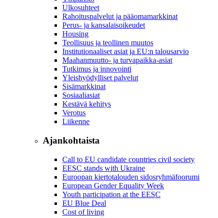
Ulkosuhteet
Rahoituspalvelut ja pääomamarkkinat
Perus- ja kansalaisoikeudet
Housing
Teollisuus ja teollinen muutos
Institutionaaliset asiat ja EU:n talousarvio
Maahanmuutto- ja turvapaikka-asiat
Tutkimus ja innovointi
Yleishyödylliset palvelut
Sisämarkkinat
Sosiaaliasiat
Kestävä kehitys
Verotus
Liikenne
Ajankohtaista
Call to EU candidate countries civil society
EESC stands with Ukraine
Euroopan kiertotalouden sidosryhmäfoorumi
European Gender Equality Week
Youth participation at the EESC
EU Blue Deal
Cost of living