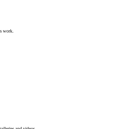
ts work.
alleries and videos.