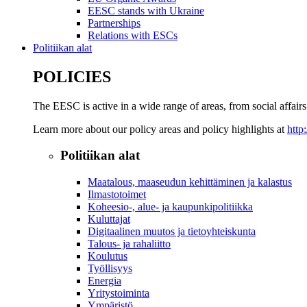
EESC stands with Ukraine
Partnerships
Relations with ESCs
Politiikan alat
POLICIES
The EESC is active in a wide range of areas, from social affairs
Learn more about our policy areas and policy highlights at
http
Politiikan alat
Maatalous, maaseudun kehittäminen ja kalastus
Ilmastotoimet
Koheesio-, alue- ja kaupunkipolitiikka
Kuluttajat
Digitaalinen muutos ja tietoyhteiskunta
Talous- ja rahaliitto
Koulutus
Työllisyys
Energia
Yritystoiminta
Ympäristö