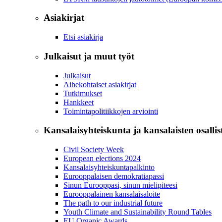
Asiakirjat
Etsi asiakirja
Julkaisut ja muut työt
Julkaisut
Aihekohtaiset asiakirjat
Tutkimukset
Hankkeet
Toimintapolitiikkojen arviointi
Kansalaisyhteiskunta ja kansalaisten osalli
Civil Society Week
European elections 2024
Kansalaisyhteiskuntapalkinto
Eurooppalaisen demokratiapassi
Sinun Eurooppasi, sinun mielipiteesi
Eurooppalainen kansalaisaloite
The path to our industrial future
Youth Climate and Sustainability Round Tables
EU Organic Awards