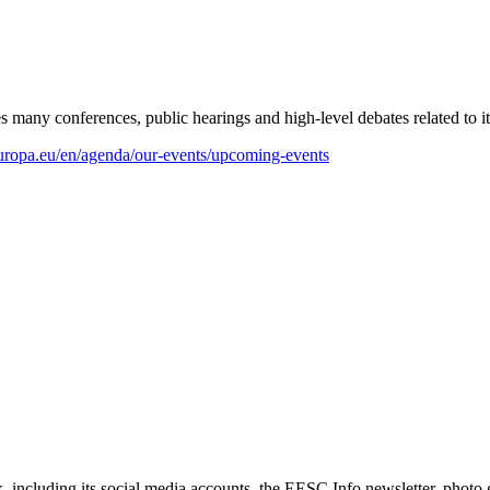
s many conferences, public hearings and high-level debates related to i
uropa.eu/en/agenda/our-events/upcoming-events
ncluding its social media accounts, the EESC Info newsletter, photo g