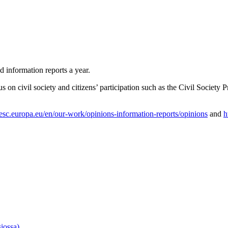
information reports a year.
cus on civil society and citizens’ participation such as the Civil Societ
esc.europa.eu/en/our-work/opinions-information-reports/opinions
and
h
iossa)