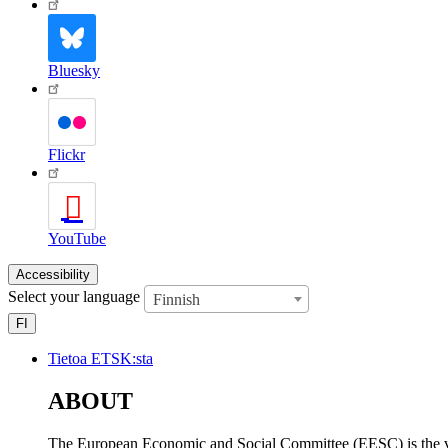
Bluesky
Flickr
YouTube
Accessibility
Select your language
Finnish
FI
Tietoa ETSK:sta
ABOUT
The European Economic and Social Committee (EESC) is the voi