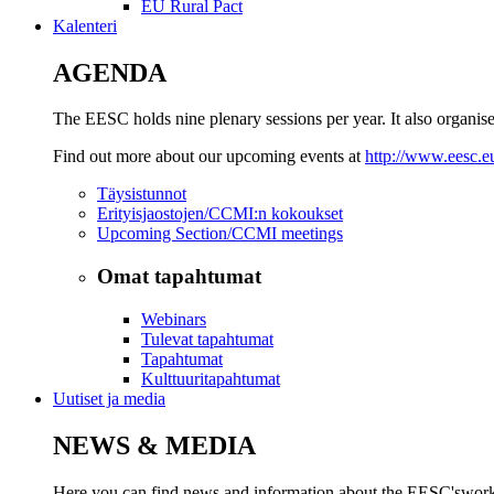
EU Rural Pact
Kalenteri
AGENDA
The EESC holds nine plenary sessions per year. It also organise
Find out more about our upcoming events at
http://www.eesc.e
Täysistunnot
Erityisjaostojen/CCMI:n kokoukset
Upcoming Section/CCMI meetings
Omat tapahtumat
Webinars
Tulevat tapahtumat
Tapahtumat
Kulttuuritapahtumat
Uutiset ja media
NEWS & MEDIA
Here you can find news and information about the EESC'swork, i