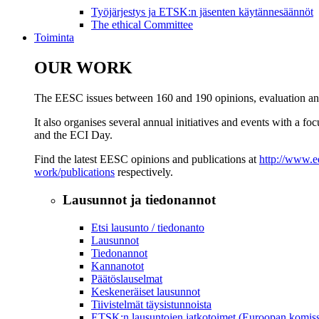
Työjärjestys ja ETSK:n jäsenten käytännesäännöt
​​​​​​​​​​​​​​​​​​​​​​The ethical Committee
Toiminta
OUR WORK
The EESC issues between 160 and 190 opinions, evaluation and 
It also organises several annual initiatives and events with a fo
and the ECI Day.
Find the latest EESC opinions and publications at
http://www.e
work/publications
respectively.
Lausunnot ja tiedonannot
Etsi lausunto / tiedonanto
Lausunnot
Tiedonannot
Kannanotot
Päätöslauselmat
Keskeneräiset lausunnot
Tiivistelmät täysistunnoista
ETSK:n lausuntojen jatkotoimet (Euroopan komiss