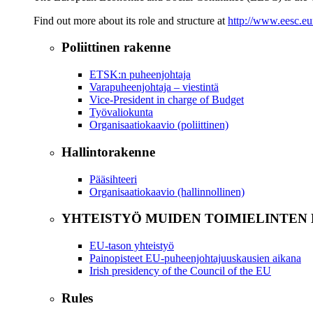
Find out more about its role and structure at
http://www.eesc.eu
Poliittinen rakenne
ETSK:n puheenjohtaja
Varapuheenjohtaja – viestintä
Vice-President in charge of Budget
Työvaliokunta
Organisaatiokaavio (poliittinen)
Hallintorakenne
Pääsihteeri
Organisaatiokaavio (hallinnollinen)
YHTEISTYÖ MUIDEN TOIMIELINTEN
EU-tason yhteistyö
Painopisteet EU-puheenjohtajuuskausien aikana
Irish presidency of the Council of the EU
Rules