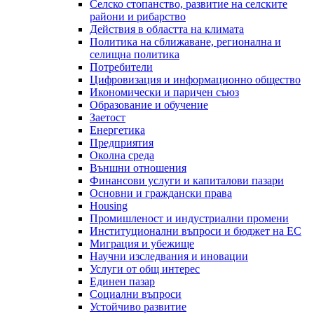
Селско стопанство, развитие на селските
райони и рибарство
Действия в областта на климата
Политика на сближаване, регионална и
селищна политика
Потребители
Цифровизация и информационно общество
Икономически и паричен съюз
Образование и обучение
Заетост
Енергетика
Предприятия
Околна среда
Външни отношения
Финансови услуги и капиталови пазари
Основни и граждански права
Housing
Промишленост и индустриални промени
Институционални въпроси и бюджет на ЕС
Миграция и убежище
Научни изследвания и иновации
Услуги от общ интерес
Единен пазар
Социални въпроси
Устойчиво развитие