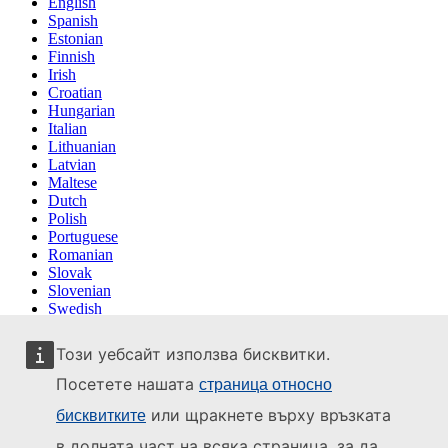
English
Spanish
Estonian
Finnish
Irish
Croatian
Hungarian
Italian
Lithuanian
Latvian
Maltese
Dutch
Polish
Portuguese
Romanian
Slovak
Slovenian
Swedish
Този уебсайт използва бисквитки.
Посетете нашата
страница относно
или щракнете върху връзката
бисквитките
в долната част на всяка страница, за да