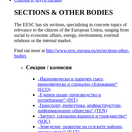
SECTIONS & OTHER BODIES
The EESC has six sections, specialising in concrete topics of
relevance to the citizens of the European Union, ranging from
social to economic affairs, energy, environment, external
relations or the internal market.
Find out more at
http://www.eesc.europa.eu/en/sections-other-
bodies
Секции / комисия
„Икономически и паричен съюз,
икономическо и социално сближаване“
(ECO)
„Единен пазар, производство и
потребление“ (INT)
„Транспорт, енергетика, инфраструктури,
информационно общество“ (TEN)
„Заетост, социални въпроси и гражданство“
(SOC)
„Земеделие, развитие на селските райони,
околна среда“ (NAT)