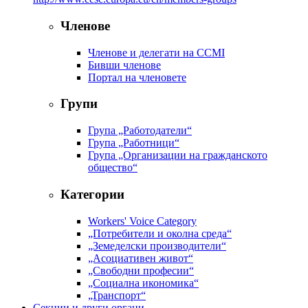
Членове
Членове и делегати на CCMI
Бивши членове
Портал на членовете
Групи
Група „Работодатели“
Група „Работници“
Група „Организации на гражданското
общество“
Категории
Workers' Voice Category
„Потребители и околна среда“
„Земеделски производители“
„Асоциативен живот“
„Свободни професии“
„Социална икономика“
„Транспорт“
Секции и други органи