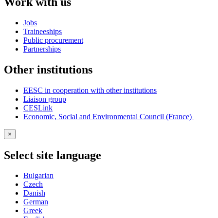
Work with us
Jobs
Traineeships
Public procurement
Partnerships
Other institutions
EESC in cooperation with other institutions
Liaison group
CESLink
Economic, Social and Environmental Council (France)
×
Select site language
Bulgarian
Czech
Danish
German
Greek