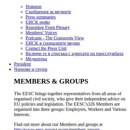
Новини
Съобщения за медиите
Press summaries
ЕИСК инфо
Reporting From Plenary
Members' Voices
Podcasts - The Grassroots View
ЕИСК в социалните медии
Contact the Press Unit
Включи се в списъка с адресати на пресслужбата
Медиатека
President
Членове и групи
MEMBERS & GROUPS
The EESC brings together representatives from all areas of
organised civil society, who give their independent advice on
EU policies and legislation. The EESC's326 Members are
organised into three groups: Employers, Workers and Various
Interests.
Find out more about our Members and groups at
http://www.eesc.europa.eu/en/members-groups