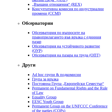
„Външни отношения“ (REX)
Консултативна комисия по индустриални
промени (CCMI)
Обсерватории
Обсерватория по въпросите на
правоприлагането във връзка с единния
пазар
Обсерватория на устойчивото развитие
(ОУР)
Обсерватория на пазара на труда (ОПТ)
Други
Ad hoc групи & подкомисии
Група за връзка
Постоянна Група „Европейски Семестър“
Permanent on Fundamental Rights and the Rule
of Law
Equality Group
EESC Youth Group
Permanent Group on the UNFCCC Conference
of the parties (COPs)