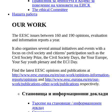
Правилник за дейността и Кодекс за
поведение на членовете на ЕИСК
​​​​​​​​​​​​​​​​​​​​​​The ethical Committee
Нашата работа
OUR WORK
The EESC issues between 160 and 190 opinions, evaluation
and information reports a year.
It also organises several annual initiatives and events with a
focus on civil society and citizens’ participation such as the
Civil Society Prize, the Civil Society Days, the Your Europe,
Your Say youth plenary and the ECI Day.
Find the latest EESC opinions and publications at
http://www.eesc.europa.eu/en/our-work/opinions-information-
reports/opinions
and
http://www.eesc.europa.eu/en/our-
work/publications-other-work/publications
respectively.
Становища и информационни доклади
Търсене на становище / информационен
доклад