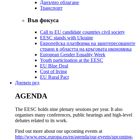
Данъчно облагане
Транспорт
Във фокуса
Call to EU candidate countries civil society
EESC stands with Ukraine
Европейска платформа на заинтересованите
страни в областта на кръговата икономика
European Gender Equality Week
Youth participation at the EESC
EU Blue Deal
Cost of living
EU Rural Pact
Дневен ред
AGENDA
The EESC holds nine plenary sessions per year. It also
organises many conferences, public hearings and high-level
debates related to its work.
Find out more about our upcoming events at
http://www.eesc.europa.eu/en/agenda/our-events/upcoming-