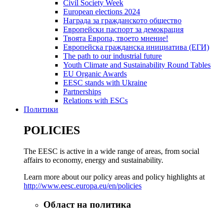
Civil Society Week
European elections 2024
Награда за гражданското общество
Европейски паспорт за демокрация
Твоята Европа, твоето мнение!
Европейска гражданска инициатива (ЕГИ)
The path to our industrial future
Youth Climate and Sustainability Round Tables
EU Organic Awards
EESC stands with Ukraine
Partnerships
Relations with ESCs
Политики
POLICIES
The EESC is active in a wide range of areas, from social
affairs to economy, energy and sustainability.
Learn more about our policy areas and policy highlights at
http://www.eesc.europa.eu/en/policies
Област на политика