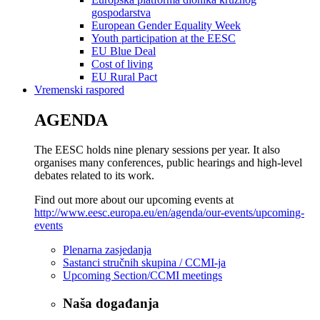
gospodarstva
European Gender Equality Week
Youth participation at the EESC
EU Blue Deal
Cost of living
EU Rural Pact
Vremenski raspored
AGENDA
The EESC holds nine plenary sessions per year. It also
organises many conferences, public hearings and high-level
debates related to its work.
Find out more about our upcoming events at
http://www.eesc.europa.eu/en/agenda/our-events/upcoming-
events
Plenarna zasjedanja
Sastanci stručnih skupina / CCMI-ja
Upcoming Section/CCMI meetings
Naša događanja