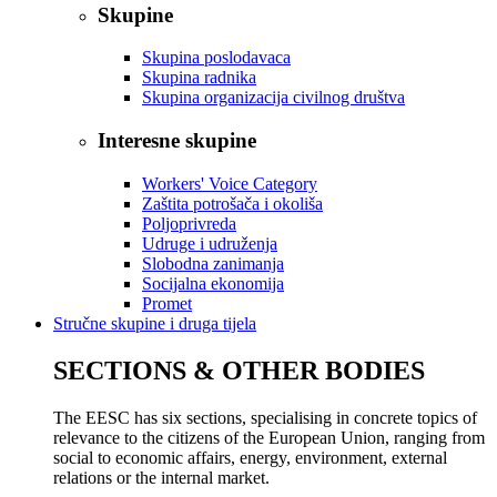
Skupine
Skupina poslodavaca
Skupina radnika
Skupina organizacija civilnog društva
Interesne skupine
Workers' Voice Category
Zaštita potrošača i okoliša
Poljoprivreda
Udruge i udruženja
Slobodna zanimanja
Socijalna ekonomija
Promet
Stručne skupine i druga tijela
SECTIONS & OTHER BODIES
The EESC has six sections, specialising in concrete topics of
relevance to the citizens of the European Union, ranging from
social to economic affairs, energy, environment, external
relations or the internal market.