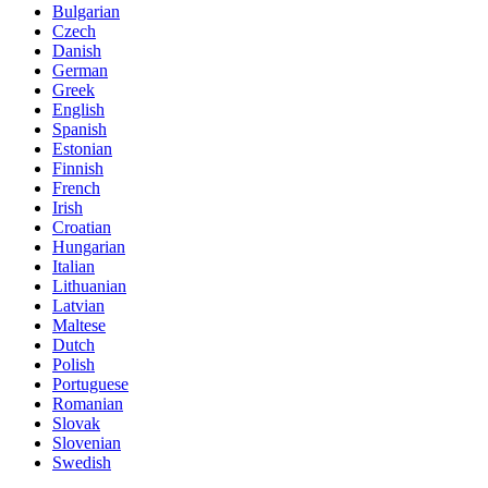
Bulgarian
Czech
Danish
German
Greek
English
Spanish
Estonian
Finnish
French
Irish
Croatian
Hungarian
Italian
Lithuanian
Latvian
Maltese
Dutch
Polish
Portuguese
Romanian
Slovak
Slovenian
Swedish