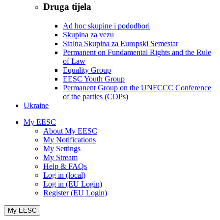
Druga tijela
Ad hoc skupine i pododbori
Skupina za vezu
Stalna Skupina za Europski Semestar
Permanent on Fundamental Rights and the Rule
of Law
Equality Group
EESC Youth Group
Permanent Group on the UNFCCC Conference
of the parties (COPs)
Ukraine
My EESC
About My EESC
My Notifications
My Settings
My Stream
Help & FAQs
Log in (local)
Log in (EU Login)
Register (EU Login)
My EESC