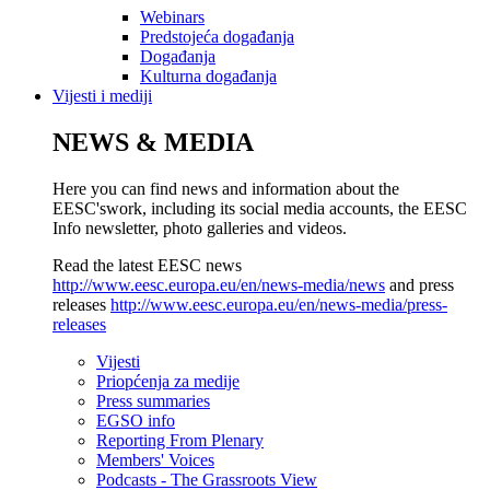
Webinars
Predstojeća događanja
Događanja
Kulturna događanja
Vijesti i mediji
NEWS & MEDIA
Here you can find news and information about the
EESC'swork, including its social media accounts, the EESC
Info newsletter, photo galleries and videos.
Read the latest EESC news
http://www.eesc.europa.eu/en/news-media/news
and press
releases
http://www.eesc.europa.eu/en/news-media/press-
releases
Vijesti
Priopćenja za medije
Press summaries
EGSO info
Reporting From Plenary
Members' Voices
Podcasts - The Grassroots View