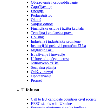
Obrazovanje i osposobljavanje
Zapošljavanje
Energija
Poduzetništvo
Okoliš
Vanjski odnosi
Financijske usluge i tržišta kapitala
Temeljna i građanska prava
Housing
Industrija i industrijske promjene
Institucijski poslovi i proračun EU-a
Migracije i azil
Istraživanje i inovacije
Usluge od općeg interesa
Jedinstveno tržište
Socijalna pitanja
Održivi razvoj
Oporezivanje
Promet
U fokusu
Call to EU candidate countries civil society
EESC stands with Ukraine
Europska platforma dionika kružnog