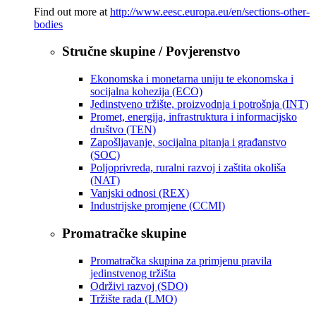
Find out more at
http://www.eesc.europa.eu/en/sections-other-
bodies
Stručne skupine / Povjerenstvo
Ekonomska i monetarna uniju te ekonomska i
socijalna kohezija (ECO)
Jedinstveno tržište, proizvodnja i potrošnja (INT)
Promet, energija, infrastruktura i informacijsko
društvo (TEN)
Zapošljavanje, socijalna pitanja i građanstvo
(SOC)
Poljoprivreda, ruralni razvoj i zaštita okoliša
(NAT)
Vanjski odnosi (REX)
Industrijske promjene (CCMI)
Promatračke skupine
Promatračka skupina za primjenu pravila
jedinstvenog tržišta
Održivi razvoj (SDO)
Tržište rada (LMO)