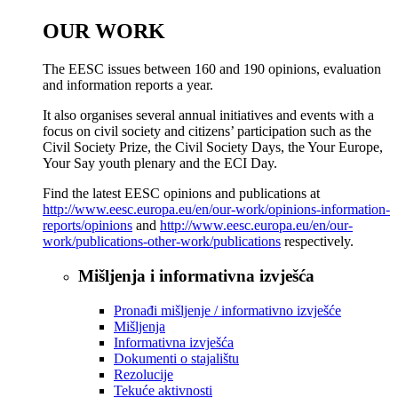
OUR WORK
The EESC issues between 160 and 190 opinions, evaluation
and information reports a year.
It also organises several annual initiatives and events with a
focus on civil society and citizens’ participation such as the
Civil Society Prize, the Civil Society Days, the Your Europe,
Your Say youth plenary and the ECI Day.
Find the latest EESC opinions and publications at
http://www.eesc.europa.eu/en/our-work/opinions-information-
reports/opinions
and
http://www.eesc.europa.eu/en/our-
work/publications-other-work/publications
respectively.
Mišljenja i informativna izvješća
Pronađi mišljenje / informativno izvješće
Mišljenja
Informativna izvješća
Dokumenti o stajalištu
Rezolucije
Tekuće aktivnosti