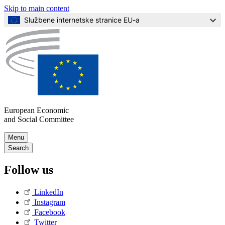
Skip to main content
Službene internetske stranice EU-a
European Economic
and Social Committee
Skip
Menu
to
Main
Search
Content
navigation
Follow us
(Mobile)
LinkedIn
Instagram
Facebook
Twitter