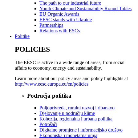
The path to our industrial future
Youth Climate and Sustainability Round Tables
EU Organic Awards
EESC stands with Ukraine
Partnerships
Relations with ESCs
Politike
POLICIES
The EESC is active in a wide range of areas, from social
affairs to economy, energy and sustainability.
Learn more about our policy areas and policy highlights at
http://www.eesc.europa.eu/en/policies
Područja politika
Poljoprivreda, ruralni razvoj i ribarstvo
Djelovanje u području klime
Kohezija, regionalna i urbana politika
Potrošači
Digitalne promjene i informacijsko društvo
Ekonomska i monetarna unija