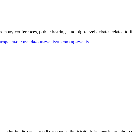
s many conferences, public hearings and high-level debates related to i
uropa.eu/en/agenda/our-events/upcoming-events
ncluding its social media accounts, the EESC Info newsletter, photo g