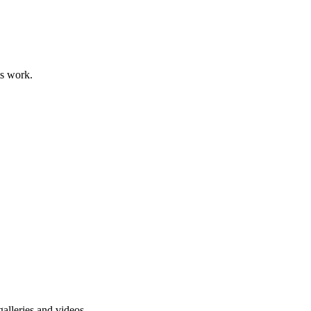
ts work.
alleries and videos.