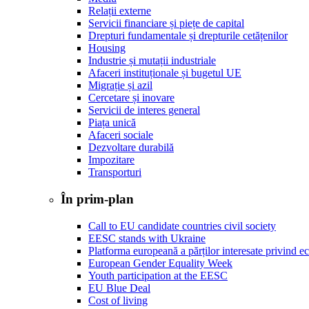
Relații externe
Servicii financiare și piețe de capital
Drepturi fundamentale și drepturile cetățenilor
Housing
Industrie și mutații industriale
Afaceri instituționale și bugetul UE
Migrație și azil
Cercetare și inovare
Servicii de interes general
Piața unică
Afaceri sociale
Dezvoltare durabilă
Impozitare
Transporturi
În prim-plan
Call to EU candidate countries civil society
EESC stands with Ukraine
Platforma europeană a părților interesate privind e
European Gender Equality Week
Youth participation at the EESC
EU Blue Deal
Cost of living