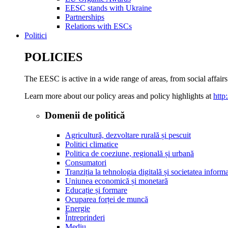
EESC stands with Ukraine
Partnerships
Relations with ESCs
Politici
POLICIES
The EESC is active in a wide range of areas, from social affairs
Learn more about our policy areas and policy highlights at
http
Domenii de politică
Agricultură, dezvoltare rurală și pescuit
Politici climatice
Politica de coeziune, regională și urbană
Consumatori
Tranziția la tehnologia digitală și societatea inform
Uniunea economică și monetară
Educație și formare
Ocuparea forței de muncă
Energie
Întreprinderi
Mediu