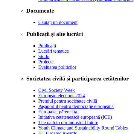
Documente
Căutați un document
Publicații și alte lucrări
Publicații
Lucrări tematice
Studii
Proiecte
Evaluarea politicilor
Societatea civilă și participarea cetățenilor
Civil Society Week
European elections 2024
Premiul pentru societatea civilă
Pașaportul pentru democrație europeană
Europa ta, părerea ta!
Inițiativa cetățenească europeană (ICE)
The path to our industrial future
Youth Climate and Sustainability Round Tables
EU Organic Awards