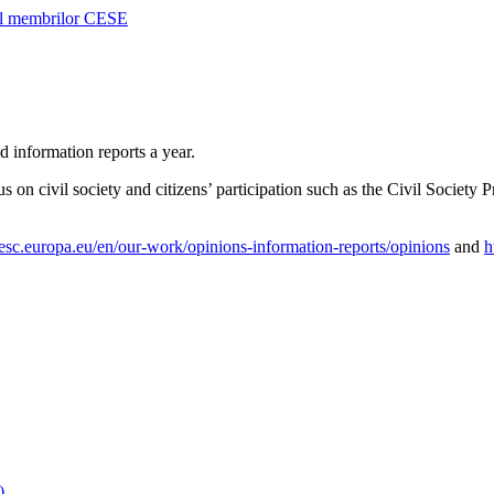
 al membrilor CESE
information reports a year.
cus on civil society and citizens’ participation such as the Civil Societ
esc.europa.eu/en/our-work/opinions-information-reports/opinions
and
h
)