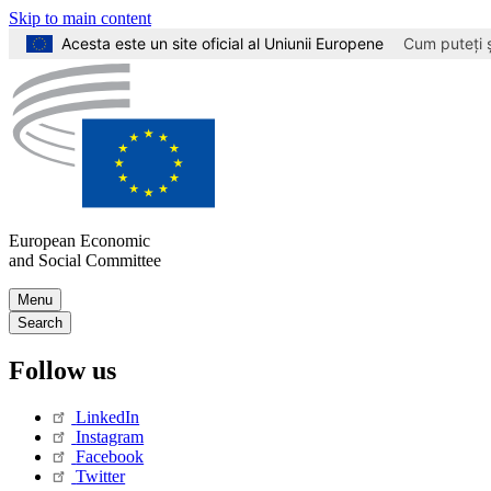
Skip to main content
Acesta este un site oficial al Uniunii Europene
Cum puteți ș
European Economic
and Social Committee
Skip
Menu
to
Main
Search
Content
navigation
Follow us
(Mobile)
LinkedIn
Instagram
Facebook
Twitter