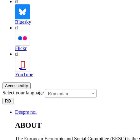
Bluesky
Flickr
YouTube
Accessibility
Select your language
Romanian
RO
Despre noi
ABOUT
The European Economic and Social Committee (EESC) is the voi