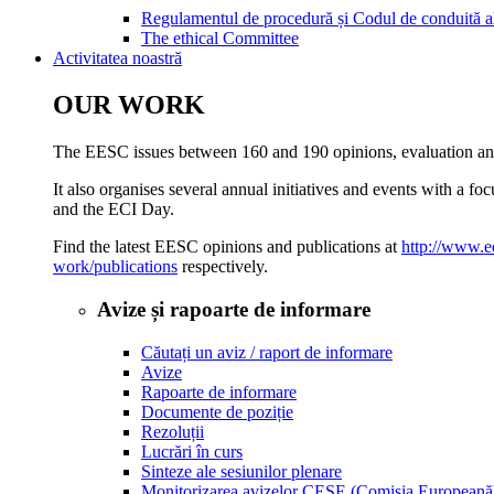
Regulamentul de procedură și Codul de conduită
​​​​​​​​​​​​​​​​​​​​​​The ethical Committee
Activitatea noastră
OUR WORK
The EESC issues between 160 and 190 opinions, evaluation and 
It also organises several annual initiatives and events with a fo
and the ECI Day.
Find the latest EESC opinions and publications at
http://www.e
work/publications
respectively.
Avize și rapoarte de informare
Căutați un aviz / raport de informare
Avize
Rapoarte de informare
Documente de poziție
Rezoluții
Lucrări în curs
Sinteze ale sesiunilor plenare
Monitorizarea avizelor CESE (Comisia Europeană