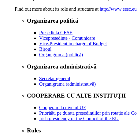
Find out more about its role and structure at
http://www.eesc.eu
Organizarea politică
Președinta CESE
Vicepreședinte - Comunicare
Vice-President in charge of Budget
Biroul
Organigrama (politică)
Organizarea administrativă
Secretar general
Organigrama (administrativă)
COOPERARE CU ALTE INSTITUȚII
Cooperare la nivelul UE
Priorități pe durata președințiilor prin rotație ale C
Irish presidency of the Council of the EU
Rules