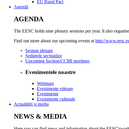
EU Rural Pact
Agendă
AGENDA
The EESC holds nine plenary sessions per year. It also organise
Find out more about our upcoming events at
http://www.eesc.e
Sesiuni plenare
Ședințele secțiunilor
Upcoming Section/CCMI meetings
Evenimentele noastre
Webinars
Evenimente viitoare
Evenimente
Evenimente culturale
Actualități și media
NEWS & MEDIA
Here you can find news and information about the EESC'swork, i