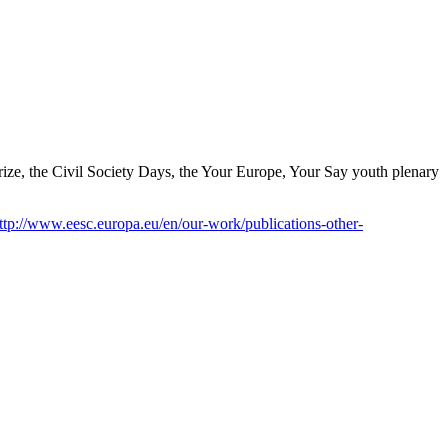
y Prize, the Civil Society Days, the Your Europe, Your Say youth plenary
ttp://www.eesc.europa.eu/en/our-work/publications-other-