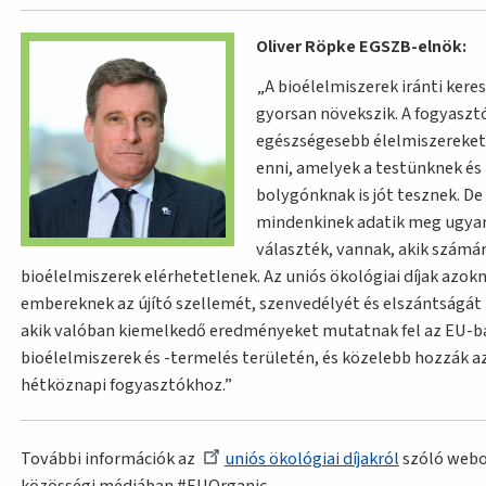
Oliver Röpke EGSZB-elnök:
A bioélelmiszerek iránti keres
gyorsan növekszik. A fogyasztó
egészségesebb élelmiszereket
enni, amelyek a testünknek és
bolygónknak is jót tesznek. D
mindenkinek adatik meg ugya
választék, vannak, akik számár
bioélelmiszerek elérhetetlenek. Az uniós ökológiai díjak azok
embereknek az újító szellemét, szenvedélyét és elszántságát i
akik valóban kiemelkedő eredményeket mutatnak fel az EU-b
bioélelmiszerek és -termelés területén, és közelebb hozzák a
hétköznapi fogyasztókhoz.
További információk az
uniós ökológiai díjakról
szóló webo
közösségi médiában #EUOrganic.