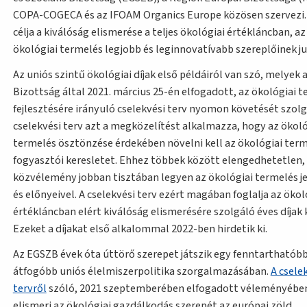
COPA-COGECA és az IFOAM Organics Europe közösen szervezi. 
célja a kiválóság elismerése a teljes ökológiai értékláncban, az
ökológiai termelés legjobb és leginnovatívabb szereplőinek j
Az uniós szintű ökológiai díjak első példáiról van szó, melyek 
Bizottság által 2021. március 25-én elfogadott, az ökológiai 
fejlesztésére irányuló cselekvési terv nyomon követését szolgá
cselekvési terv azt a megközelítést alkalmazza, hogy az ökoló
termelés ösztönzése érdekében növelni kell az ökológiai term
fogyasztói keresletet. Ehhez többek között elengedhetetlen,
közvélemény jobban tisztában legyen az ökológiai termelés j
és előnyeivel. A cselekvési terv ezért magában foglalja az ökol
értékláncban elért kiválóság elismerésére szolgáló éves díjak k
Ezeket a díjakat első alkalommal 2022-ben hirdetik ki.
Az EGSZB évek óta úttörő szerepet játszik egy fenntarthatóbb
átfogóbb uniós élelmiszerpolitika szorgalmazásában.
A csele
tervről
szóló, 2021 szeptemberében elfogadott véleményébe
elismeri az ökológiai gazdálkodás szerepét az európai zöld