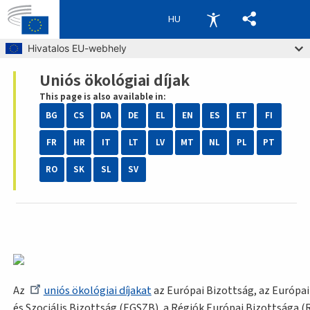
HU
Skip to main content
Hivatalos EU-webhely
Uniós ökológiai díjak
Breadcrumb
This page is also available in:
BG
CS
DA
DE
EL
EN
ES
ET
FI
FR
HR
IT
LT
LV
MT
NL
PL
PT
RO
SK
SL
SV
Az
uniós ökológiai díjakat
az Európai Bizottság, az Európa
és Szociális Bizottság (EGSZB), a Régiók Európai Bizottsága (R