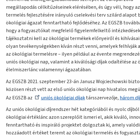
megállapodás célkitűzéseinek elérésében, és úgy véli, hogy az
termelés fejlesztésére irányuló cselekvési terv szilárd alapot b
ökológiai ágazat fenntartható fejlődéséhez. Az EGSZB továbbá
hogy a fogyasztókat megfelelő figyelemfelkeltő intézkedések
tájékoztatni kell az ökológiai termékek előnyeiről és kihívásai
olyan tevékenységekben kíván részt venni, amelyek felhívják 
az ökológiai termelésre – ilyen például az évente megrendezé
uniós ökológiai nap, valamint a kiválósági díjak odaítélése az 
élelmiszerlánc valamennyi ágazatában.
Az EGSZB 2021. szeptember 23-án Janusz Wojciechowski bizto
közösen részt vett az első uniós ökológiai nap hivatalos meg
Az EGSZB az
uniós ökológiai díjak
társszervezője,
három díj
Az uniós ökológiai díjrendszer hét kategóriából és nyolc díjból 
ökológiai értéklánc azon szereplőit ismeri el, akik kiváló, inno
fenntartható és inspiráló projektet dolgoztak ki, amely valódi
hozzáadott értéket teremt az ökológiai termelés és fogyaszt