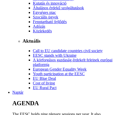
Kutatás és innováció
Általános érdekű szolgáltatások
Egységes piac
Szociális ügyek
Fenntartható fejlődés
Adózás
Közlekedés
Aktuális
Call to EU candidate countries civil society
EESC stands with Ukraine
A körforgásos gazdaság érdekelt feleinek európai
platformja
European Gender Equality Week
Youth participation at the EESC
EU Blue Deal
Cost of living
EU Rural Pact
Naptár
AGENDA
The EESC holds nine plenary sessions per year. It also