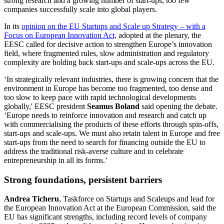
strong research and a growing number of start-ups, too few
companies successfully scale into global players.
In its
opinion on the EU Startups and Scale up Strategy – with a
Focus on European Innovation Act,
adopted at the plenary, the
EESC called for decisive action to strengthen Europe’s innovation
field, where fragmented rules, slow administration and regulatory
complexity are holding back start-ups and scale-ups across the EU.
‘In strategically relevant industries, there is growing concern that the
environment in Europe has become too fragmented, too dense and
too slow to keep pace with rapid technological developments
globally,' EESC president
Seamus Boland
said opening the debate.
‘Europe needs to reinforce innovation and research and catch up
with commercialising the products of these efforts through spin-offs,
start-ups and scale-ups. We must also retain talent in Europe and free
start-ups from the need to search for financing outside the EU to
address the traditional risk-averse culture and to celebrate
entrepreneurship in all its forms.’
Strong foundations, persistent barriers
Andrea Ticheru
, Taskforce on Startups and Scaleups and lead for
the European Innovation Act at the European Commission, said the
EU has significant strengths, including record levels of company