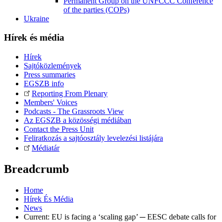
Permanent Group on the UNFCCC Conference
of the parties (COPs)
Ukraine
Hírek és média
Hírek
Sajtóközlemények
Press summaries
EGSZB info
Reporting From Plenary
Members' Voices
Podcasts - The Grassroots View
Az EGSZB a közösségi médiában
Contact the Press Unit
Feliratkozás a sajtóosztály levelezési listájára
Médiatár
Breadcrumb
Home
Hírek És Média
News
Current:
EU is facing a ‘scaling gap’ ─ EESC debate calls for