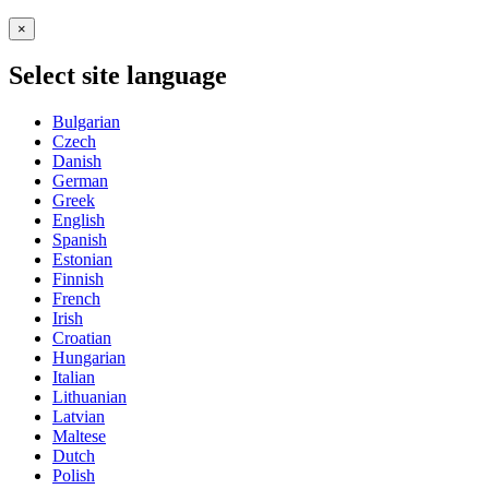
×
Select site language
Bulgarian
Czech
Danish
German
Greek
English
Spanish
Estonian
Finnish
French
Irish
Croatian
Hungarian
Italian
Lithuanian
Latvian
Maltese
Dutch
Polish