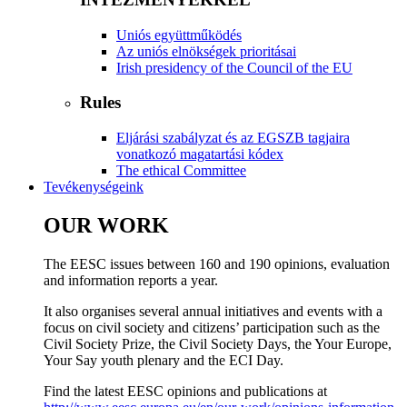
Uniós együttműködés
Az uniós elnökségek prioritásai
Irish presidency of the Council of the EU
Rules
Eljárási szabályzat és az EGSZB tagjaira
vonatkozó magatartási kódex
​​​​​​​​​​​​​​​​​​​​​​The ethical Committee
Tevékenységeink
OUR WORK
The EESC issues between 160 and 190 opinions, evaluation
and information reports a year.
It also organises several annual initiatives and events with a
focus on civil society and citizens’ participation such as the
Civil Society Prize, the Civil Society Days, the Your Europe,
Your Say youth plenary and the ECI Day.
Find the latest EESC opinions and publications at