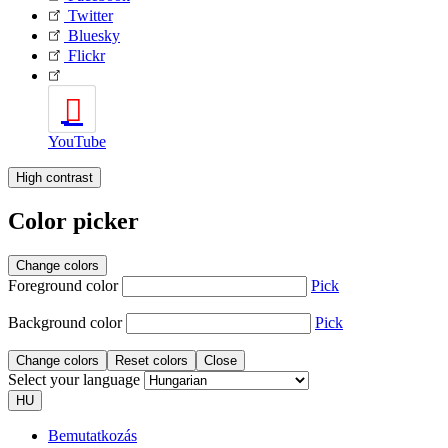
Twitter
Bluesky
Flickr
YouTube
High contrast
Color picker
Change colors
Foreground color
Pick
Background color
Pick
Change colors
Reset colors
Close
Select your language
HU
Bemutatkozás