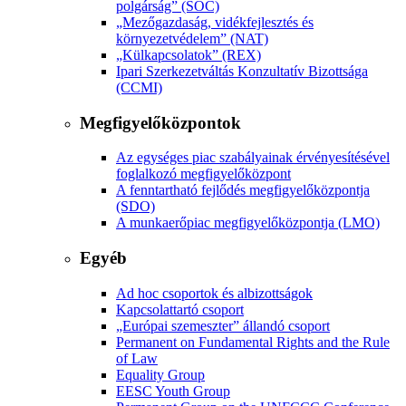
polgárság” (SOC)
„Mezőgazdaság, vidékfejlesztés és
környezetvédelem” (NAT)
„Külkapcsolatok” (REX)
Ipari Szerkezetváltás Konzultatív Bizottsága
(CCMI)
Megfigyelőközpontok
Az egységes piac szabályainak érvényesítésével
foglalkozó megfigyelőközpont
A fenntartható fejlődés megfigyelőközpontja
(SDO)
A munkaerőpiac megfigyelőközpontja (LMO)
Egyéb
Ad hoc csoportok és albizottságok
Kapcsolattartó csoport
„Európai szemeszter” állandó csoport
Permanent on Fundamental Rights and the Rule
of Law
Equality Group
EESC Youth Group