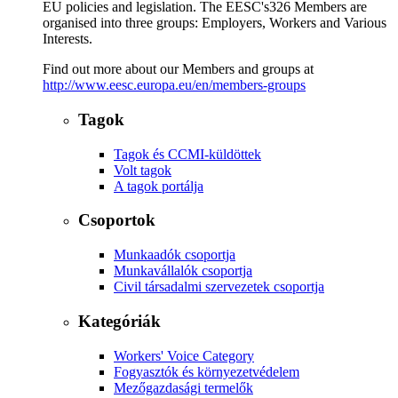
EU policies and legislation. The EESC's326 Members are
organised into three groups: Employers, Workers and Various
Interests.
Find out more about our Members and groups at
http://www.eesc.europa.eu/en/members-groups
Tagok
Tagok és CCMI-küldöttek
Volt tagok
A tagok portálja
Csoportok
Munkaadók csoportja
Munkavállalók csoportja
Civil társadalmi szervezetek csoportja
Kategóriák
Workers' Voice Category
Fogyasztók és környezetvédelem
Mezőgazdasági termelők