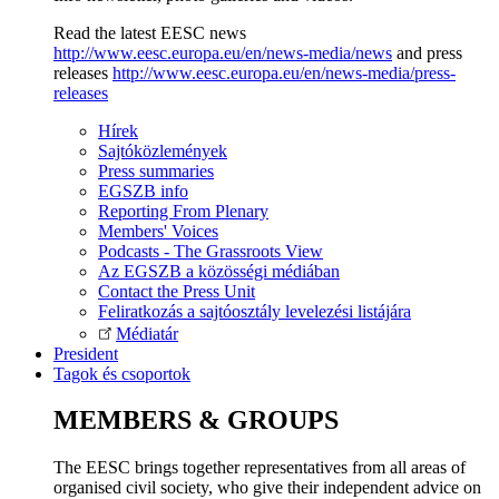
Read the latest EESC news
http://www.eesc.europa.eu/en/news-media/news
and press
releases
http://www.eesc.europa.eu/en/news-media/press-
releases
Hírek
Sajtóközlemények
Press summaries
EGSZB info
Reporting From Plenary
Members' Voices
Podcasts - The Grassroots View
Az EGSZB a közösségi médiában
Contact the Press Unit
Feliratkozás a sajtóosztály levelezési listájára
Médiatár
President
Tagok és csoportok
MEMBERS & GROUPS
The EESC brings together representatives from all areas of
organised civil society, who give their independent advice on