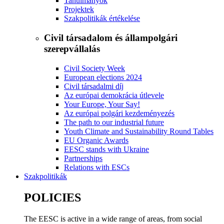
Tanulmányok
Projektek
Szakpolitikák értékelése
Civil társadalom és állampolgári
szerepvállalás
Civil Society Week
European elections 2024
Civil társadalmi díj
Az európai demokrácia útlevele
Your Europe, Your Say!
Az európai polgári kezdeményezés
The path to our industrial future
Youth Climate and Sustainability Round Tables
EU Organic Awards
EESC stands with Ukraine
Partnerships
Relations with ESCs
Szakpolitikák
POLICIES
The EESC is active in a wide range of areas, from social