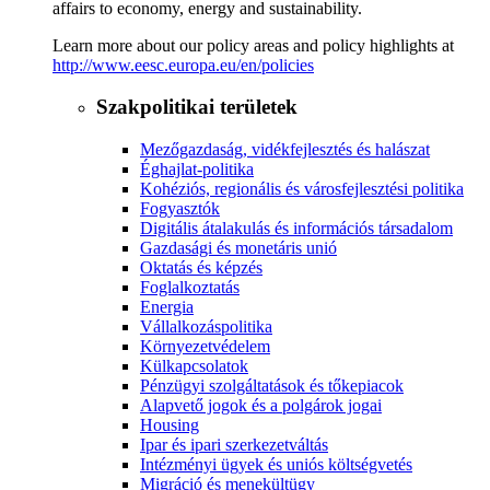
affairs to economy, energy and sustainability.
Learn more about our policy areas and policy highlights at
http://www.eesc.europa.eu/en/policies
Szakpolitikai területek
Mezőgazdaság, vidékfejlesztés és halászat
Éghajlat-politika
Kohéziós, regionális és városfejlesztési politika
Fogyasztók
Digitális átalakulás és információs társadalom
Gazdasági és monetáris unió
Oktatás és képzés
Foglalkoztatás
Energia
Vállalkozáspolitika
Környezetvédelem
Külkapcsolatok
Pénzügyi szolgáltatások és tőkepiacok
Alapvető jogok és a polgárok jogai
Housing
Ipar és ipari szerkezetváltás
Intézményi ügyek és uniós költségvetés
Migráció és menekültügy