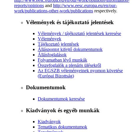
http://www.eesc.europa.eu/en/our-work/opinions-information-
reports/opinions
and
http://www.eesc.europa.eu/en/our-
work/publications-other-work/publications
respectively.
Vélemények és tájékoztató jelentések
Vélemények / tájékoztató jelentések keresése
Vélemények
Tájékoztató jelentések
Álláspontot kifejtő dokumentumok
Állásfoglalások
Folyamatban lévő munkák
Összefoglalók a plenáris ülésekről
Az EGSZB véleményeinek nyomon követése
(Európai Bizottság)
Dokumentumok
Dokumentumok keresése
Kiadványok és egyéb munkák
Kiadványok
Tematikus dokumentumok