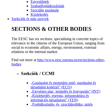
Egyesületek
Szabadfoglalkozásúak
Szociális gazdaság
Közlekedés
Szekciók és más szervek
SECTIONS & OTHER BODIES
The EESC has six sections, specialising in concrete topics of
relevance to the citizens of the European Union, ranging from
social to economic affairs, energy, environment, external
relations or the internal market.
Find out more at
http://www.eesc.europa.eu/en/sections-other-
bodies
Szekciók / CCMI
„Gazdasági és monetáris unió, gazdasági és
társadalmi kohézió” (ECO)
„Egységes piac, termelés és fogyasztás” (INT)
„Közlekedés, energia, infrastruktúra és
információs társadalom” (TEN)
„Foglalkoztatás- és, szociálpolitika, uniós