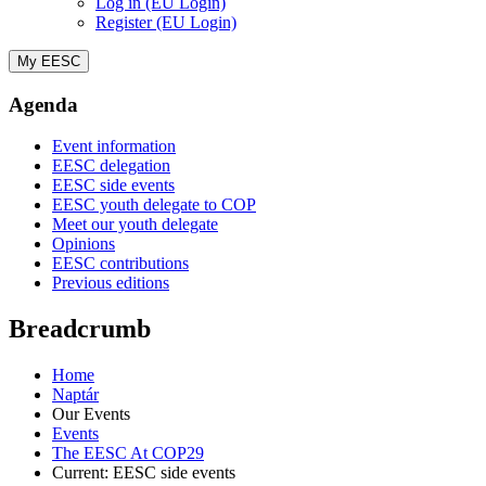
Log in (EU Login)
Register (EU Login)
My EESC
Agenda
Event information
EESC delegation
EESC side events
EESC youth delegate to COP
Meet our youth delegate
Opinions
EESC contributions
Previous editions
Breadcrumb
Home
Naptár
Our Events
Events
The EESC At COP29
Current:
EESC side events