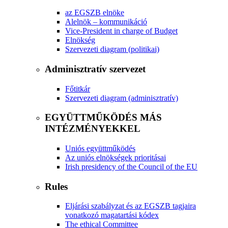
az EGSZB elnöke
Alelnök – kommunikáció
Vice-President in charge of Budget
Elnökség
Szervezeti diagram (politikai)
Adminisztratív szervezet
Főtitkár
Szervezeti diagram (adminisztratív)
EGYÜTTMŰKÖDÉS MÁS
INTÉZMÉNYEKKEL
Uniós együttműködés
Az uniós elnökségek prioritásai
Irish presidency of the Council of the EU
Rules
Eljárási szabályzat és az EGSZB tagjaira
vonatkozó magatartási kódex
​​​​​​​​​​​​​​​​​​​​​​The ethical Committee