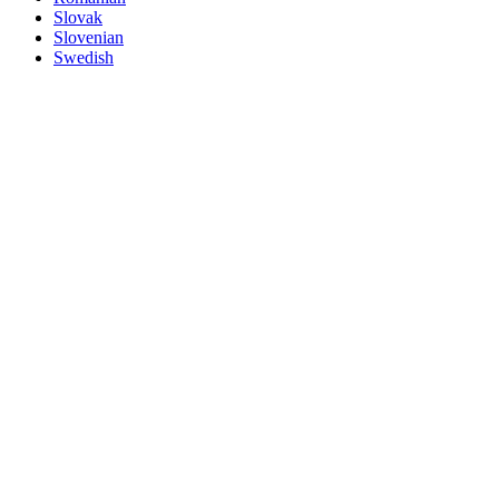
Slovak
Slovenian
Swedish