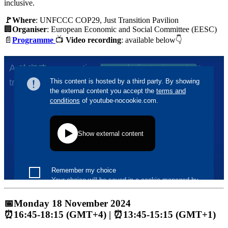
inclusive.
🚩Where
: UNFCCC COP29, Just Transition Pavilion
🏢
Organiser
: European Economic and Social Committee (EESC)
📄
Programme
📺
Video recording
: available below👇
📅Monday 18 November 2024
⏰16:45-18:15 (GMT+4) | ⏰13:45-15:15 (GMT+1)