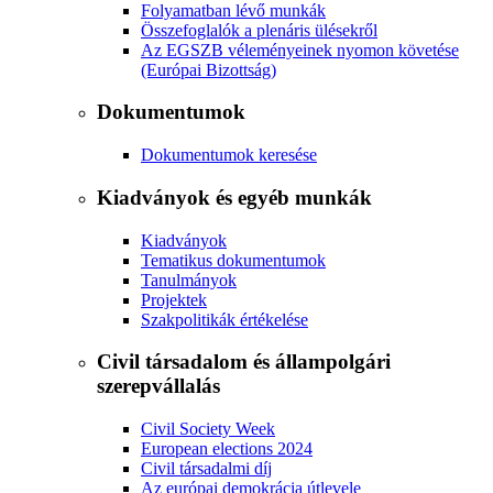
Folyamatban lévő munkák
Összefoglalók a plenáris ülésekről
Az EGSZB véleményeinek nyomon követése
(Európai Bizottság)
Dokumentumok
Dokumentumok keresése
Kiadványok és egyéb munkák
Kiadványok
Tematikus dokumentumok
Tanulmányok
Projektek
Szakpolitikák értékelése
Civil társadalom és állampolgári
szerepvállalás
Civil Society Week
European elections 2024
Civil társadalmi díj
Az európai demokrácia útlevele