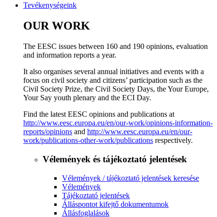
Tevékenységeink
OUR WORK
The EESC issues between 160 and 190 opinions, evaluation
and information reports a year.
It also organises several annual initiatives and events with a
focus on civil society and citizens’ participation such as the
Civil Society Prize, the Civil Society Days, the Your Europe,
Your Say youth plenary and the ECI Day.
Find the latest EESC opinions and publications at
http://www.eesc.europa.eu/en/our-work/opinions-information-
reports/opinions
and
http://www.eesc.europa.eu/en/our-
work/publications-other-work/publications
respectively.
Vélemények és tájékoztató jelentések
Vélemények / tájékoztató jelentések keresése
Vélemények
Tájékoztató jelentések
Álláspontot kifejtő dokumentumok
Állásfoglalások