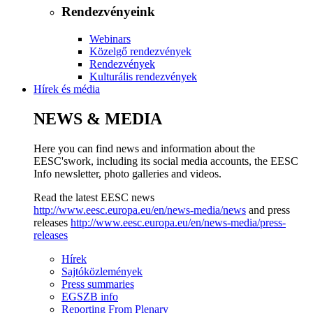
Rendezvényeink
Webinars
Közelgő rendezvények
Rendezvények
Kulturális rendezvények
Hírek és média
NEWS & MEDIA
Here you can find news and information about the
EESC'swork, including its social media accounts, the EESC
Info newsletter, photo galleries and videos.
Read the latest EESC news
http://www.eesc.europa.eu/en/news-media/news
and press
releases
http://www.eesc.europa.eu/en/news-media/press-
releases
Hírek
Sajtóközlemények
Press summaries
EGSZB info
Reporting From Plenary