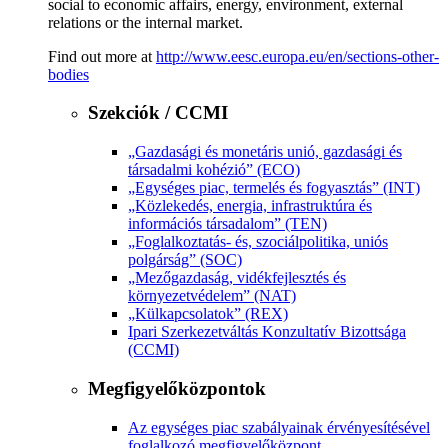
social to economic affairs, energy, environment, external
relations or the internal market.
Find out more at
http://www.eesc.europa.eu/en/sections-other-
bodies
Szekciók / CCMI
„Gazdasági és monetáris unió, gazdasági és
társadalmi kohézió” (ECO)
„Egységes piac, termelés és fogyasztás” (INT)
„Közlekedés, energia, infrastruktúra és
információs társadalom” (TEN)
„Foglalkoztatás- és, szociálpolitika, uniós
polgárság” (SOC)
„Mezőgazdaság, vidékfejlesztés és
környezetvédelem” (NAT)
„Külkapcsolatok” (REX)
Ipari Szerkezetváltás Konzultatív Bizottsága
(CCMI)
Megfigyelőközpontok
Az egységes piac szabályainak érvényesítésével
foglalkozó megfigyelőközpont