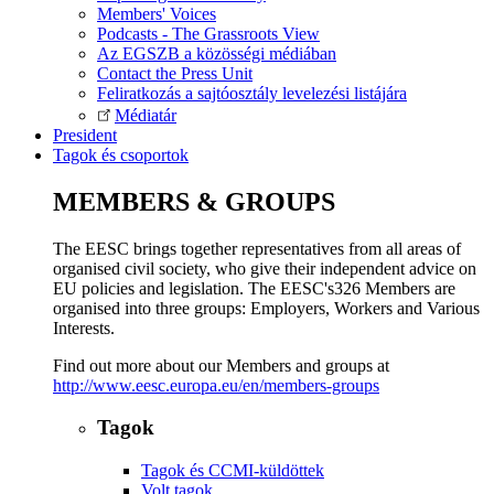
Members' Voices
Podcasts - The Grassroots View
Az EGSZB a közösségi médiában
Contact the Press Unit
Feliratkozás a sajtóosztály levelezési listájára
Médiatár
President
Tagok és csoportok
MEMBERS & GROUPS
The EESC brings together representatives from all areas of
organised civil society, who give their independent advice on
EU policies and legislation. The EESC's326 Members are
organised into three groups: Employers, Workers and Various
Interests.
Find out more about our Members and groups at
http://www.eesc.europa.eu/en/members-groups
Tagok
Tagok és CCMI-küldöttek
Volt tagok