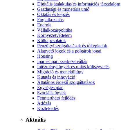
Digitális átalakulás és információs társadalom
Gazdasági és monetáris unió
Oktatás és képzés
Foglalkoztatás
Energia
Vállalkozáspolitika
Környezetvédelem
Külkapcsolatok
Pénzügyi szolgáltatások és tőkepiacok
Alapvető jogok és a polgárok jogai
Housing
Ipar és ipari szerkezetváltás
Intézményi ügyek és uniós költségvetés
Migráció és menekültügy
Kutatás és innováció
Általános érdekű szolgáltatások
Egységes piac
Szociális ügyek
Fenntartható fejlődés
Adózás
Közlekedés
Aktuális