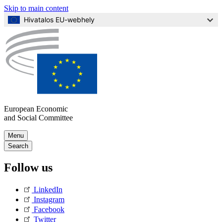
Skip to main content
Hivatalos EU-webhely
European Economic
and Social Committee
Skip
Menu
to
Main
Search
Content
navigation
Follow us
(Mobile)
LinkedIn
Instagram
Facebook
Twitter