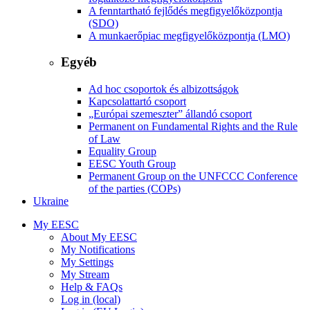
A fenntartható fejlődés megfigyelőközpontja
(SDO)
A munkaerőpiac megfigyelőközpontja (LMO)
Egyéb
Ad hoc csoportok és albizottságok
Kapcsolattartó csoport
„Európai szemeszter” állandó csoport
Permanent on Fundamental Rights and the Rule
of Law
Equality Group
EESC Youth Group
Permanent Group on the UNFCCC Conference
of the parties (COPs)
Ukraine
My EESC
About My EESC
My Notifications
My Settings
My Stream
Help & FAQs
Log in (local)