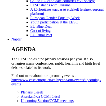
Call to EU candidate countries civil society
EESC stands with Ukraine
A körforgásos gazdaság érdekelt feleinek európai
platformja
European Gender Equality Week
Youth participation at the EESC
EU Blue Deal
Cost of living
EU Rural Pact
Naptár
AGENDA
The EESC holds nine plenary sessions per year. It also
organises many conferences, public hearings and high-level
debates related to its work.
Find out more about our upcoming events at
http://www.eesc.europa.eu/en/agenda/our-events/upcoming-
events
Plenáris ülések
A szekciók/a CCMI ülései
Upcoming Section/CCMI meetings