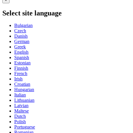
×
Select site language
Bulgarian
Czech
Danish
German
Greek
English
Spanish
Estonian
Finnish
French
Irish
Croatian
Hungarian
Italian
Lithuanian
Latvian
Maltese
Dutch
Polish
Portuguese
Romanian