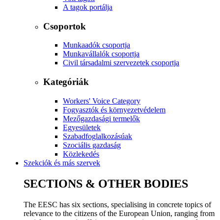
A tagok portálja
Csoportok
Munkaadók csoportja
Munkavállalók csoportja
Civil társadalmi szervezetek csoportja
Kategóriák
Workers' Voice Category
Fogyasztók és környezetvédelem
Mezőgazdasági termelők
Egyesületek
Szabadfoglalkozásúak
Szociális gazdaság
Közlekedés
Szekciók és más szervek
SECTIONS & OTHER BODIES
The EESC has six sections, specialising in concrete topics of
relevance to the citizens of the European Union, ranging from