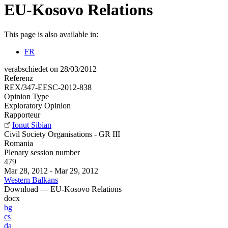
EU-Kosovo Relations
This page is also available in:
FR
verabschiedet on 28/03/2012
Referenz
REX/347-EESC-2012-838
Opinion Type
Exploratory Opinion
Rapporteur
Ionut Sibian
Civil Society Organisations - GR III
Romania
Plenary session number
479
Mar 28, 2012
-
Mar 29, 2012
Western Balkans
Download — EU-Kosovo Relations
docx
bg
cs
da