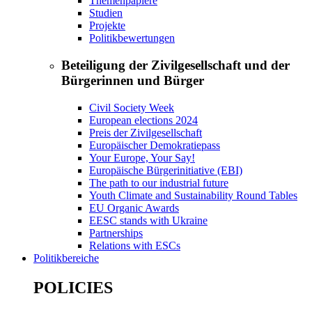
Themenpapiere
Studien
Projekte
Politikbewertungen
Beteiligung der Zivilgesellschaft und der
Bürgerinnen und Bürger
Civil Society Week
European elections 2024
Preis der Zivilgesellschaft
Europäischer Demokratiepass
Your Europe, Your Say!
Europäische Bürgerinitiative (EBI)
The path to our industrial future
Youth Climate and Sustainability Round Tables
EU Organic Awards
EESC stands with Ukraine
Partnerships
Relations with ESCs
Politikbereiche
POLICIES