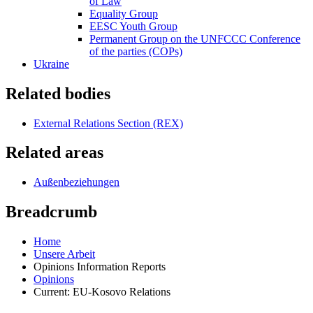
of Law
Equality Group
EESC Youth Group
Permanent Group on the UNFCCC Conference
of the parties (COPs)
Ukraine
Related bodies
External Relations Section (REX)
Related areas
Außenbeziehungen
Breadcrumb
Home
Unsere Arbeit
Opinions Information Reports
Opinions
Current:
EU-Kosovo Relations