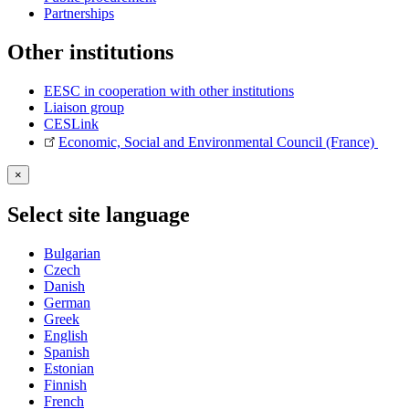
Partnerships
Other institutions
EESC in cooperation with other institutions
Liaison group
CESLink
Economic, Social and Environmental Council (France)
×
Select site language
Bulgarian
Czech
Danish
German
Greek
English
Spanish
Estonian
Finnish
French