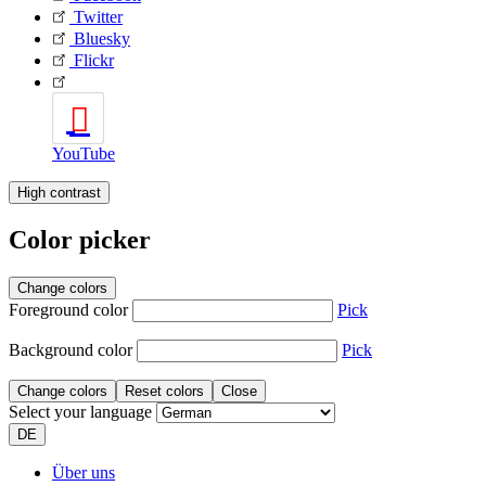
Twitter
Bluesky
Flickr
YouTube
High contrast
Color picker
Change colors
Foreground color
Pick
Background color
Pick
Change colors
Reset colors
Close
Select your language
DE
Über uns