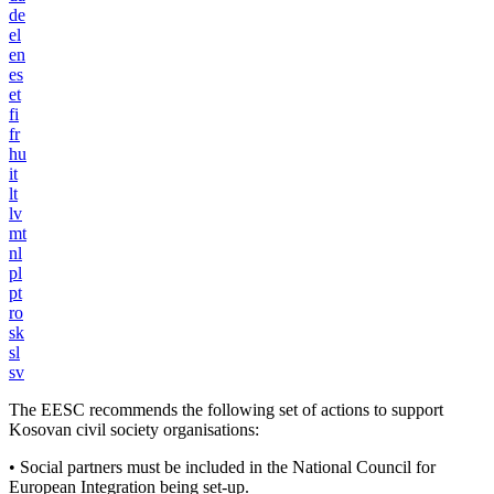
de
el
en
es
et
fi
fr
hu
it
lt
lv
mt
nl
pl
pt
ro
sk
sl
sv
The EESC recommends the following set of actions to support
Kosovan civil society organisations:
• Social partners must be included in the National Council for
European Integration being set-up.