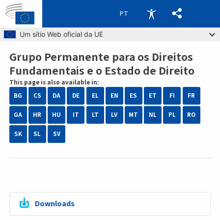
PT
Skip to main content
Um sítio Web oficial da UE
Grupo Permanente para os Direitos
Breadcrumb
Fundamentais e o Estado de Direito
This page is also available in:
BG
CS
DA
DE
EL
EN
ES
ET
FI
FR
GA
HR
HU
IT
LT
LV
MT
NL
PL
RO
SK
SL
SV
Downloads