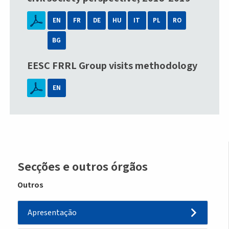
EN
FR
DE
HU
IT
PL
RO
BG
EESC FRRL Group visits methodology
EN
Sidemenu
Secções e outros órgãos
-
Outros
other
Apresentação
body