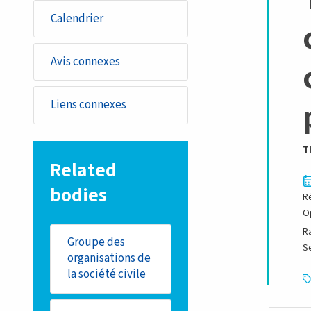
Calendrier
Avis connexes
Liens connexes
T
Related
bodies
R
O
R
Groupe des
S
organisations de
la société civile