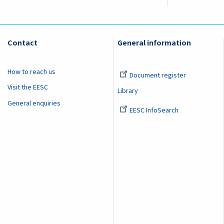
Contact
General information
How to reach us
Document register
Visit the EESC
Library
General enquiries
EESC InfoSearch