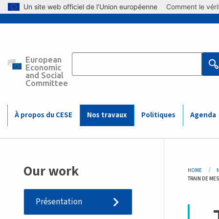
Skip to main content
Un site web officiel de l’Union européenne
Comment le vérif
European
Main
Economic
and Social
Committee
navigation
(Mobile)
À propos du CESE
Nos travaux
Politiques
Agenda
Bre
Our work
HOME
CURRENT:
TRAIN DE ME
Présentation