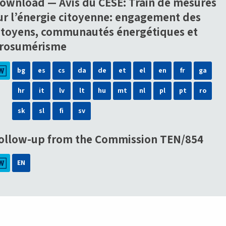
ownload — Avis du CESE: Train de mesures
ur l’énergie citoyenne: engagement des
itoyens, communautés énergétiques et
rosumérisme
bg
es
cs
da
de
et
el
en
fr
ga
hr
it
lv
lt
hu
mt
nl
pl
pt
ro
sk
sl
fi
sv
ollow-up from the Commission TEN/854
EN