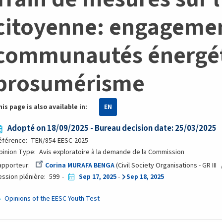
citoyenne: engagemen
communautés énergét
prosumérisme
his page is also available in:
EN
Adopté on 18/09/2025 - Bureau decision date: 25/03/2025
éférence
TEN/854-EESC-2025
pinion Type
Avis exploratoire à la demande de la Commission
apporteur
Corina MURAFA BENGA
Civil Society Organisations - GR III
ession plénière
599
Sep 17, 2025
-
Sep 18, 2025
Opinions of the EESC Youth Test