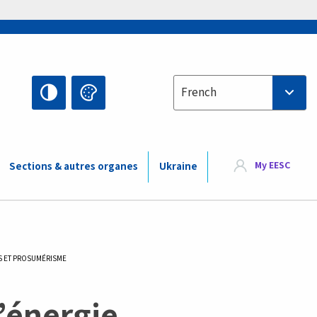
Select your language
French
My EESC
Sections & autres organes
Ukraine
S ET PROSUMÉRISME
’énergie