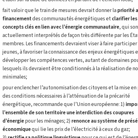
fait valoir que le train de mesures devrait donner la
priorité 
financement
des communautés énergétiques et
clarifier les
concepts clés en lien avec l’énergie communautaire
, qui so
actuellement interprétés de façon très différente par les Éta
membres. Les financements devraient viser à faire participer 
jeunes, à favoriser la connaissance des enjeux énergétiques e
développer les compétences vertes, autant de domaines po
lesquels ils devraient être conditionnés à la réalisation de 
minimales;
pour enclencher l’autonomisation des citoyens et la mise en
des conditions nécessaires à l’atténuation de la précarité
énergétique, recommande que l’Union européenne: 1)
impo
l’ensemble de son territoire une interdiction des coupures
d’énergie
pour les ménages; 2)
renonce au système de prés
économique
qui lie les prix de l’électricité à ceux du gaz;
3)
rectifie sa politique linguistique
pour ce qui est de l’énerg