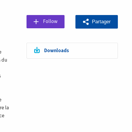
Follow
Partager
Downloads
e
s du
s
e
re la
 ce