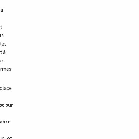
au
nt
ts
les
t à
ur
normes
 place
se sur
éance
ie, et