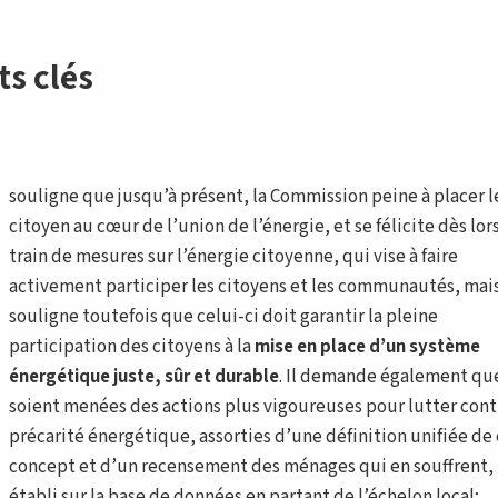
ts clés
souligne que jusqu’à présent, la Commission peine à placer l
citoyen au cœur de l’union de l’énergie, et se félicite dès lor
train de mesures sur l’énergie citoyenne, qui vise à faire
activement participer les citoyens et les communautés, mai
souligne toutefois que celui-ci doit garantir la pleine
participation des citoyens à la
mise en place d’un système
énergétique juste, sûr et durable
. Il demande également qu
soient menées des actions plus vigoureuses pour lutter cont
précarité énergétique, assorties d’une définition unifiée de
concept et d’un recensement des ménages qui en souffrent,
établi sur la base de données en partant de l’échelon local;