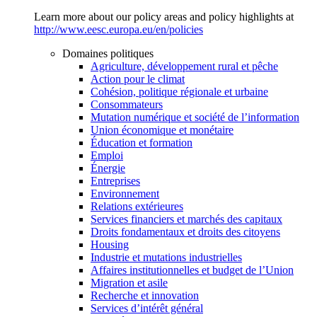
Learn more about our policy areas and policy highlights at
http://www.eesc.europa.eu/en/policies
Domaines politiques
Agriculture, développement rural et pêche
Action pour le climat
Cohésion, politique régionale et urbaine
Consommateurs
Mutation numérique et société de l’information
Union économique et monétaire
Éducation et formation
Emploi
Énergie
Entreprises
Environnement
Relations extérieures
Services financiers et marchés des capitaux
Droits fondamentaux et droits des citoyens
Housing
Industrie et mutations industrielles
Affaires institutionnelles et budget de l’Union
Migration et asile
Recherche et innovation
Services d’intérêt général