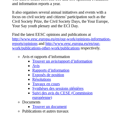
and information reports a year.
It also organises several annual initiatives and events with a
focus on civil society and citizens’ participation such as the
Civil Society Prize, the Civil Society Days, the Your Europe,
Your Say youth plenary and the ECI Day.
Find the latest EESC opinions and publications at
http://www.eesc.europa.eu/en/our-work/opinions-information-
reports/opinions
and
http://www.eesc.europa.eu/en/our-
work/publications-other-work/publications
respectively.
Avis et rapports d’information
Trouver un avis/rapport d’information
Avis
Rapports d’information
Exposés de position
Résolutions
Travaux en cours
Synthèses des sessions plénières
Suivi des avis du CESE (Commission
européenne)
Documents
Trouver un document
Publications et autres travaux