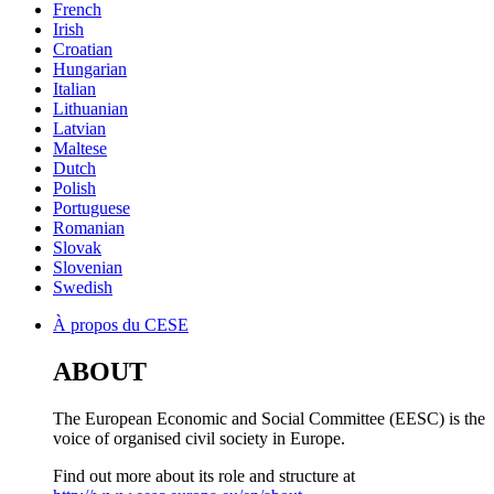
French
Irish
Croatian
Hungarian
Italian
Lithuanian
Latvian
Maltese
Dutch
Polish
Portuguese
Romanian
Slovak
Slovenian
Swedish
À propos du CESE
Main
ABOUT
navigation
The European Economic and Social Committee (EESC) is the
voice of organised civil society in Europe.
Find out more about its role and structure at