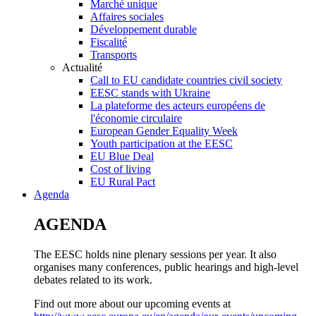
Marché unique
Affaires sociales
Développement durable
Fiscalité
Transports
Actualité
Call to EU candidate countries civil society
EESC stands with Ukraine
La plateforme des acteurs européens de
l'économie circulaire
European Gender Equality Week
Youth participation at the EESC
EU Blue Deal
Cost of living
EU Rural Pact
Agenda
AGENDA
The EESC holds nine plenary sessions per year. It also
organises many conferences, public hearings and high-level
debates related to its work.
Find out more about our upcoming events at