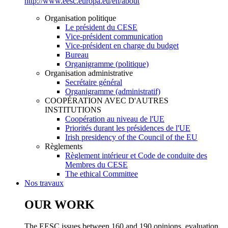
http://www.eesc.europa.eu/en/about
Organisation politique
Le président du CESE
Vice-président communication
Vice-président en charge du budget
Bureau
Organigramme (politique)
Organisation administrative
Secrétaire général
Organigramme (administratif)
COOPÉRATION AVEC D'AUTRES
INSTITUTIONS
Coopération au niveau de l'UE
Priorités durant les présidences de l'UE
Irish presidency of the Council of the EU
Règlements
Règlement intérieur et Code de conduite des
Membres du CESE
​​​​​​​​​​​​​​​​​​​​​​The ethical Committee
Nos travaux
OUR WORK
The EESC issues between 160 and 190 opinions, evaluation