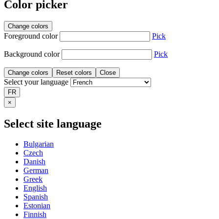
Color picker
Change colors
Foreground color
Pick
Background color
Pick
Change colors
Reset colors
Close
Select your language
FR
×
Select site language
Bulgarian
Czech
Danish
German
Greek
English
Spanish
Estonian
Finnish