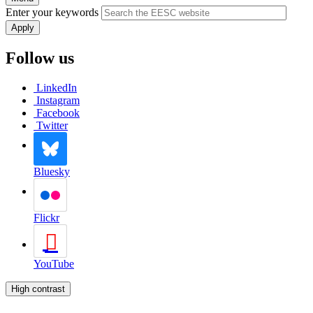
to
Enter your keywords
Content
Follow us
LinkedIn
Instagram
Facebook
Twitter
Bluesky
Flickr
YouTube
High contrast