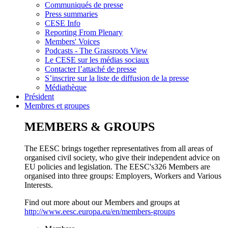
Communiqués de presse
Press summaries
CESE Info
Reporting From Plenary
Members' Voices
Podcasts - The Grassroots View
Le CESE sur les médias sociaux
Contacter l’attaché de presse
S’inscrire sur la liste de diffusion de la presse
Médiathèque
Président
Membres et groupes
MEMBERS & GROUPS
The EESC brings together representatives from all areas of
organised civil society, who give their independent advice on
EU policies and legislation. The EESC's326 Members are
organised into three groups: Employers, Workers and Various
Interests.
Find out more about our Members and groups at
http://www.eesc.europa.eu/en/members-groups