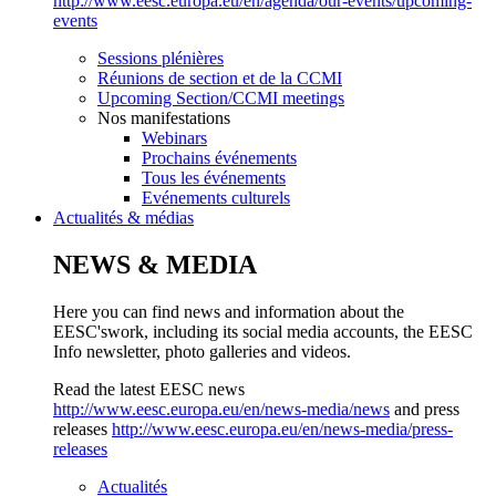
http://www.eesc.europa.eu/en/agenda/our-events/upcoming-
events
Sessions plénières
Réunions de section et de la CCMI
Upcoming Section/CCMI meetings
Nos manifestations
Webinars
Prochains événements
Tous les événements
Evénements culturels
Actualités & médias
NEWS & MEDIA
Here you can find news and information about the
EESC'swork, including its social media accounts, the EESC
Info newsletter, photo galleries and videos.
Read the latest EESC news
http://www.eesc.europa.eu/en/news-media/news
and press
releases
http://www.eesc.europa.eu/en/news-media/press-
releases
Actualités