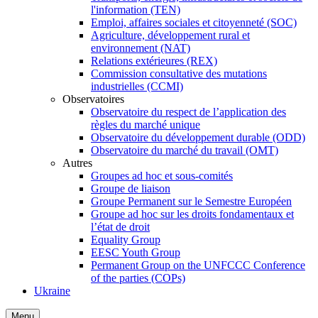
l'information (TEN)
Emploi, affaires sociales et citoyenneté (SOC)
Agriculture, développement rural et
environnement (NAT)
Relations extérieures (REX)
Commission consultative des mutations
industrielles (CCMI)
Observatoires
Observatoire du respect de l’application des
règles du marché unique
Observatoire du développement durable (ODD)
Observatoire du marché du travail (OMT)
Autres
Groupes ad hoc et sous-comités
Groupe de liaison
Groupe Permanent sur le Semestre Européen
Groupe ad hoc sur les droits fondamentaux et
l’état de droit
Equality Group
EESC Youth Group
Permanent Group on the UNFCCC Conference
of the parties (COPs)
Ukraine
Skip
Menu