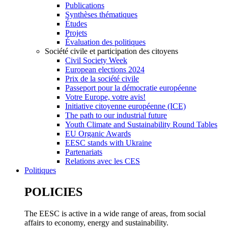
Publications
Synthèses thématiques
Études
Projets
Évaluation des politiques
Société civile et participation des citoyens
Civil Society Week
European elections 2024
Prix de la société civile
Passeport pour la démocratie européenne
Votre Europe, votre avis!
Initiative citoyenne européenne (ICE)
The path to our industrial future
Youth Climate and Sustainability Round Tables
EU Organic Awards
EESC stands with Ukraine
Partenariats
Relations avec les CES
Politiques
POLICIES
The EESC is active in a wide range of areas, from social
affairs to economy, energy and sustainability.