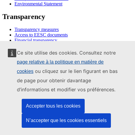
Environmental Statement
Transparency
Transparency measures
Access to EESC documents
Financial transparency
Members Travel expenses and allowances
Activities of former senior officials
Ce site utilise des cookies. Consultez notre
Accessibility statement
page relative à la politique en matière de
Our website
ou cliquez sur le lien figurant en bas
cookies
de page pour obtenir davantage
Sitemap
RSS
d’informations et modifier vos préférences.
Work with us
Accepter tous les cookies
Jobs
Traineeships
N’accepter que les cookies essentiels
Public procurement
Partnerships