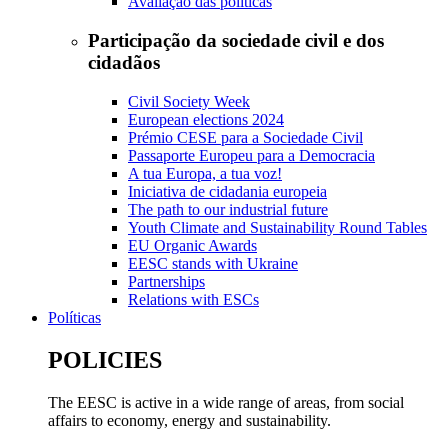
Avaliação das políticas
Participação da sociedade civil e dos
cidadãos
Civil Society Week
European elections 2024
Prémio CESE para a Sociedade Civil
Passaporte Europeu para a Democracia
A tua Europa, a tua voz!
Iniciativa de cidadania europeia
The path to our industrial future
Youth Climate and Sustainability Round Tables
EU Organic Awards
EESC stands with Ukraine
Partnerships
Relations with ESCs
Políticas
POLICIES
The EESC is active in a wide range of areas, from social
affairs to economy, energy and sustainability.