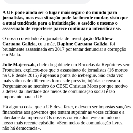
A UE pode ainda ser o lugar mais seguro do mundo para
jornalistas, mas essa situação pode facilmente mudar, visto que
a atual tendência para a intimidação, o assédio e mesmo o
assassinato de repórteres parece continuar a intensificar-se.
O nosso convidado é o jornalista de investigação
Matthew
Caruana Galizia
, cuja mãe,
Daphne Caruana Galizia
, foi
brutalmente assassinada em 2017 por tentar denunciar a corrupção
em Malta.
Julie Majerczak
, chefe do gabinete em Bruxelas da Repórteres sem
Fronteiras, explicou-nos que o assassinato de jornalistas (16 mortos
na UE desde 2015) é apenas a ponta do icebergue. São cada vez
mais vítimas de diferentes formas de pressão, injúrias e censura.
Perguntámos ao membro do CESE Christian Moos por que motivo
a defesa da liberdade dos meios de comunicação social é tão
importante para a UE.
Há alguma coisa que a UE deva fazer, e devem ser impostas sanções
financeiras aos governos que tentam suprimir as vozes críticas e a
liberdade da imprensa? Os nossos convidados revelam tudo no
nosso mais recente episódio, «Sem meios de comunicação livres,
não há democracia».