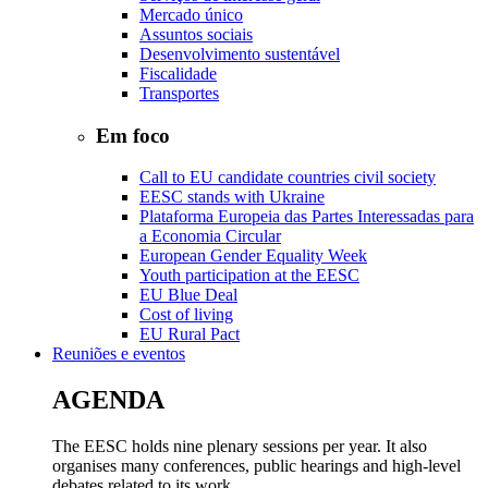
Mercado único
Assuntos sociais
Desenvolvimento sustentável
Fiscalidade
Transportes
Em foco
Call to EU candidate countries civil society
EESC stands with Ukraine
Plataforma Europeia das Partes Interessadas para
a Economia Circular
European Gender Equality Week
Youth participation at the EESC
EU Blue Deal
Cost of living
EU Rural Pact
Reuniões e eventos
AGENDA
The EESC holds nine plenary sessions per year. It also
organises many conferences, public hearings and high-level
debates related to its work.