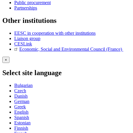
Public procurement
Partnerships
Other institutions
EESC in cooperation with other institutions
Liaison group
CESLink
Economic, Social and Environmental Council (France)
×
Select site language
Bulgarian
Czech
Danish
German
Greek
English
Spanish
Estonian
Finnish