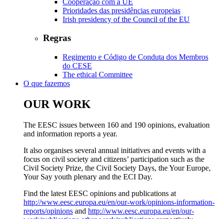
Cooperação com a UE
Prioridades das presidências europeias
Irish presidency of the Council of the EU
Regras
Regimento e Código de Conduta dos Membros
do CESE
​​​​​​​​​​​​​​​​​​​​​​The ethical Committee
O que fazemos
OUR WORK
The EESC issues between 160 and 190 opinions, evaluation
and information reports a year.
It also organises several annual initiatives and events with a
focus on civil society and citizens’ participation such as the
Civil Society Prize, the Civil Society Days, the Your Europe,
Your Say youth plenary and the ECI Day.
Find the latest EESC opinions and publications at
http://www.eesc.europa.eu/en/our-work/opinions-information-
reports/opinions
and
http://www.eesc.europa.eu/en/our-