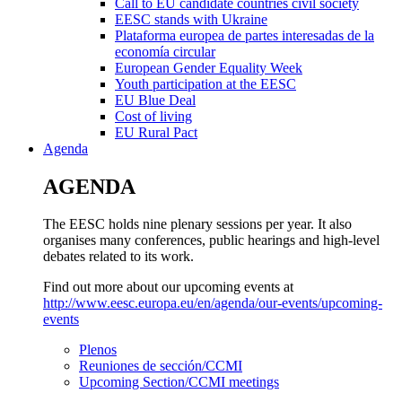
Call to EU candidate countries civil society
EESC stands with Ukraine
Plataforma europea de partes interesadas de la
economía circular
European Gender Equality Week
Youth participation at the EESC
EU Blue Deal
Cost of living
EU Rural Pact
Agenda
AGENDA
The EESC holds nine plenary sessions per year. It also
organises many conferences, public hearings and high-level
debates related to its work.
Find out more about our upcoming events at
http://www.eesc.europa.eu/en/agenda/our-events/upcoming-
events
Plenos
Reuniones de sección/CCMI
Upcoming Section/CCMI meetings