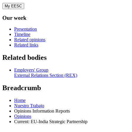
My EESC
Our work
Presentation
Timeline
Related opinions
Related links
Related bodies
Employers' Group
External Relations Section (REX)
Breadcrumb
Home
Nuestro Trabajo
Opinions Information Reports
Opinions
Current:
EU-India Strategic Partnership