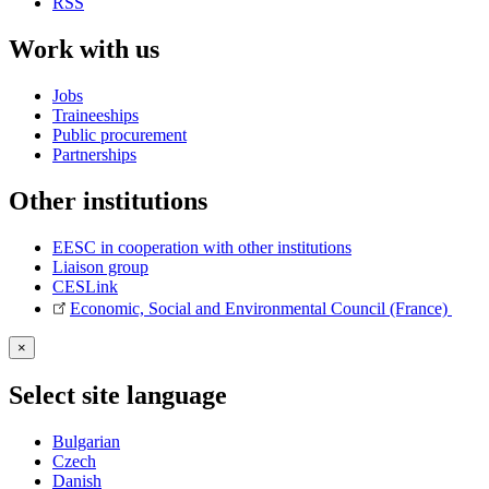
RSS
Work with us
Jobs
Traineeships
Public procurement
Partnerships
Other institutions
EESC in cooperation with other institutions
Liaison group
CESLink
Economic, Social and Environmental Council (France)
×
Select site language
Bulgarian
Czech
Danish