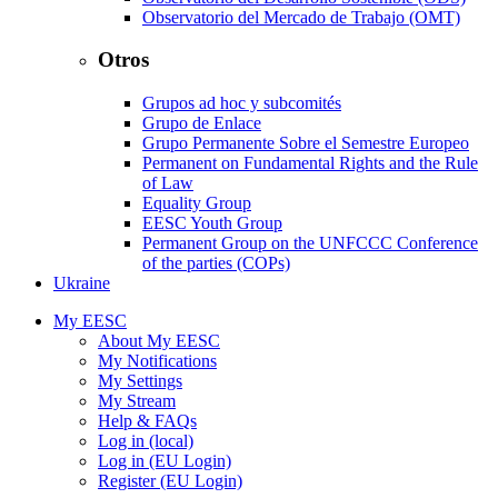
Observatorio del Mercado de Trabajo (OMT)
Otros
Grupos ad hoc y subcomités
Grupo de Enlace
Grupo Permanente Sobre el Semestre Europeo
Permanent on Fundamental Rights and the Rule
of Law
Equality Group
EESC Youth Group
Permanent Group on the UNFCCC Conference
of the parties (COPs)
Ukraine
My EESC
About My EESC
My Notifications
My Settings
My Stream
Help & FAQs
Log in (local)
Log in (EU Login)
Register (EU Login)