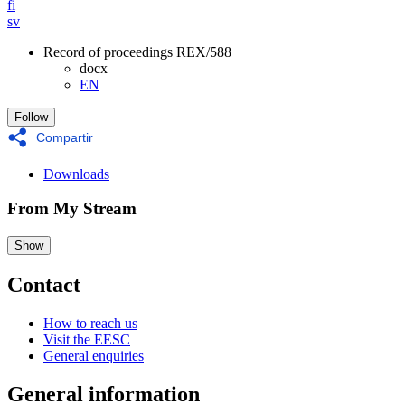
fi
sv
Record of proceedings REX/588
docx
EN
Follow
Compartir
Downloads
From My Stream
Show
Contact
How to reach us
Visit the EESC
General enquiries
General information