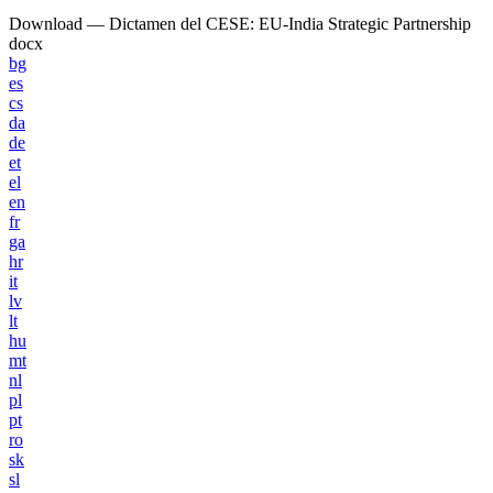
Download — Dictamen del CESE: EU-India Strategic Partnership
docx
bg
es
cs
da
de
et
el
en
fr
ga
hr
it
lv
lt
hu
mt
nl
pl
pt
ro
sk
sl