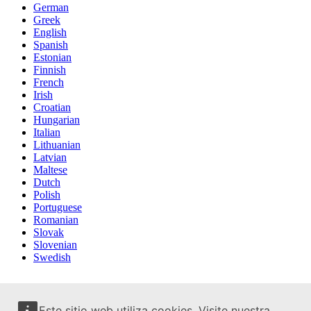
German
Greek
English
Spanish
Estonian
Finnish
French
Irish
Croatian
Hungarian
Italian
Lithuanian
Latvian
Maltese
Dutch
Polish
Portuguese
Romanian
Slovak
Slovenian
Swedish
Este sitio web utiliza cookies. Visite nuestra